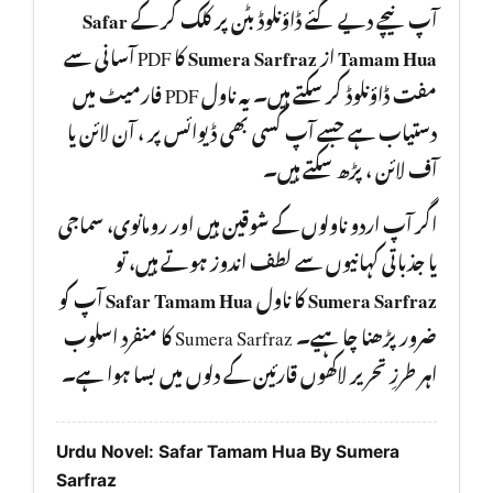
Safar
آپ نیچے دیے گئے ڈاؤنلوڈ بٹن پر کلک کر کے
کا PDF آسانی سے
Sumera Sarfraz
از
Tamam Hua
مفت ڈاؤنلوڈ کر سکتے ہیں۔ یہ ناول PDF فارمیٹ میں
دستیاب ہے جسے آپ کسی بھی ڈیوائس پر ، آن لائن یا
آف لائن ، پڑھ سکتے ہیں۔
اگر آپ اردو ناولوں کے شوقین ہیں اور رومانوی، سماجی
یا جذباتی کہانیوں سے لطف اندوز ہوتے ہیں، تو
آپ کو
Safar Tamam Hua
کا ناول
Sumera Sarfraz
ضرور پڑھنا چا ہیے۔ Sumera Sarfraz کا منفرد اسلوب
اہر طرزِ تحریر لاکھوں قارئین کے دلوں میں بسا ہوا ہے۔
Urdu Novel: Safar Tamam Hua By Sumera
Sarfraz