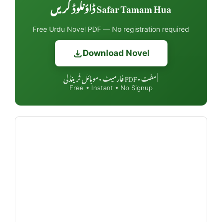
Safar Tamam Hua ڈاؤنلوڈ کریں
Free Urdu Novel PDF — No registration required
Download Novel
مفت • PDF فارمیٹ • موبائل فرینڈلی
|
Free • Instant • No Signup