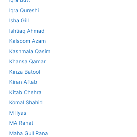
Iqra Butt
Iqra Qureshi
Isha Gill
Ishtiaq Ahmad
Kalsoom Azam
Kashmala Qasim
Khansa Qamar
Kinza Batool
Kiran Aftab
Kitab Chehra
Komal Shahid
M Ilyas
MA Rahat
Maha Gull Rana