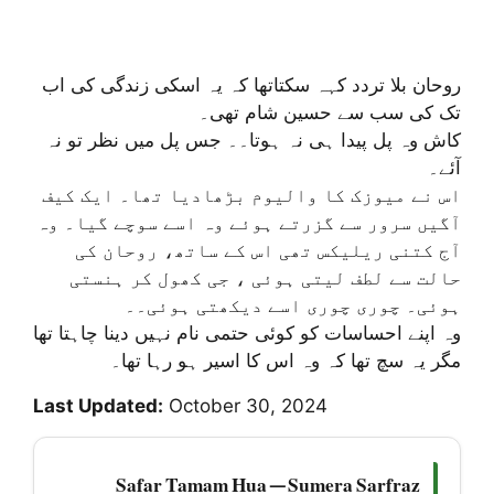
روحان بلا تردد کہہ سکتاتھا کہ یہ اسکی زندگی کی اب
تک کی سب سے حسین شام تھی۔
کاش وہ پل پیدا ہی نہ ہوتا۔۔ جس پل میں نظر تو نہ
آئے۔
اس نے میوزک کا والیوم بڑھادیا تھا۔ ایک کیف
آگیں سرور سے گزرتے ہوئے وہ اسے سوچے گیا۔ وہ
آج کتنی ریلیکس تھی اس کے ساتھ، روحان کی
حالت سے لطف لیتی ہوئی ، جی کھول کر ہنستی
ہوئی۔ چوری چوری اسے دیکھتی ہوئی۔۔
وہ اپنے احساسات کو کوئی حتمی نام نہیں دینا چاہتا تھا
مگر یہ سچ تھا کہ وہ اس کا اسیر ہو رہا تھا۔
Last Updated:
October 30, 2024
Safar Tamam Hua — Sumera Sarfraz