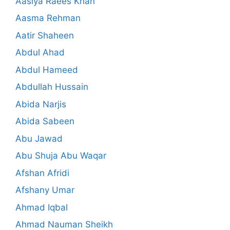
Aasiya Raees Khan
Aasma Rehman
Aatir Shaheen
Abdul Ahad
Abdul Hameed
Abdullah Hussain
Abida Narjis
Abida Sabeen
Abu Jawad
Abu Shuja Abu Waqar
Afshan Afridi
Afshany Umar
Ahmad Iqbal
Ahmad Nauman Sheikh