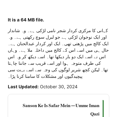
It is a 64 MB file.
کہانی کا مرکزی کردار شجر نامی لڑکی ہے۔ وہ شاندار
اور ایک نوجوان لڑکی ہے جو لبرل سوچ رکھتی ہے۔ وہ
ایک کالج میں پڑھتی تھی۔ ایک اور کردار عبدالحنان ہے۔
حال ہی میں اسے اس کے کالج میں داخلہ ملا ہے۔ وہاں
اس نے اسے ایک دو بار دیکھا تھا۔ اسے دیکھ کر وہ اس
کی طرف متوجہ ہوا اور اسے قریب سے جاننا چاہتا
تھا۔ لیکن کچھ شریر لوگوں کی وجہ سے اسے بہت سی
پیچیدگیوں اور مشکلات کا سامنا کرنا پڑا۔
Last Updated:
October 30, 2024
Sanson Ke Is Safar Mein — Umme Iman
Qazi