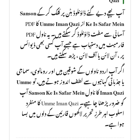
Sanson
آپ نیچے دیے گئے ڈاؤنلوڈ بٹن پر کلک کر کے
کا PDF
Umme Iman Qazi
از
Ke Is Safar Mein
آسانی سے مفت ڈاؤنلوڈ کر سکتے ہیں۔ یہ ناول PDF
فارمیٹ میں دستیاب ہے جسے آپ کسی بھی ڈیوائس
پر ، آن لائن یا آف لائن ، پڑھ سکتے ہیں۔
اگر آپ اردو ناولوں کے شوقین ہیں اور رومانوی، سماجی
Umme
یا جذباتی کہانیوں سے لطف اندوز ہوتے ہیں، تو
آپ
Sanson Ke Is Safar Mein
کا ناول
Iman Qazi
کو ضرور پڑھنا چا ہیے۔ Umme Iman Qazi کا منفرد
اسلوب اہر طرزِ تحریر لاکھوں قارئین کے دلوں میں بسا
ہوا ہے۔