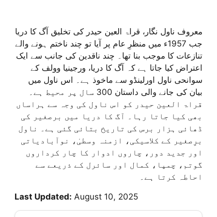
معروف ناول نگار، قراۃ العین حیدر کی تخلیق آگ کا دریا
جب 1957ء میں منظرِ عام پر آیا تو چند ناختم ہونے والے
تنازعات کا موجب بنا تھا۔ چند ناقدین کی جانب سے ایک
اعتراض کیا جاتا ہے کہ آگ کا دریا، ورجینیا وولف کے
سوانحی ناول اورلینڈو سے ماخوذ ہے۔ اس ناول میں
بیان کی جانے والی داستان 300 سال پر محیط ہے۔
قراۃ العین حیدر کو اس ناول کی وجہ سے ہراساں
بھی کیا جاتا رہا۔ آگ کا دریا میں برصغیر کی
ڈھائی ہزار برس کی تاریخ بتائی گئی ہے۔ ناول
برِصغیر کے کلاسیکی، ازمنہ وسطیٰ، نوآبادیاتی
اور جدید دور، چاروں ادوار کا چار کرداروں
گوتم، چمپا، کمال اور سائرل کے ذریعے سے
احاطہ کرتا ہے۔
Last Updated:
August 10, 2025