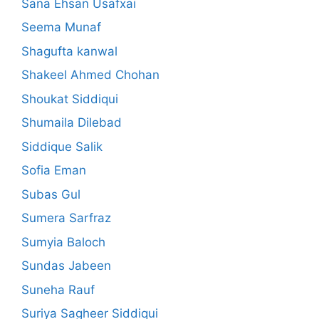
Sana Ehsan Usafxai
Seema Munaf
Shagufta kanwal
Shakeel Ahmed Chohan
Shoukat Siddiqui
Shumaila Dilebad
Siddique Salik
Sofia Eman
Subas Gul
Sumera Sarfraz
Sumyia Baloch
Sundas Jabeen
Suneha Rauf
Suriya Sagheer Siddiqui