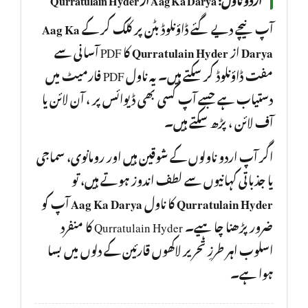
Aag Ka
آپ نیچے دیے گئے ڈاؤنلوڈ بٹن پر کلک کر کے
کا PDF آسانی سے
Qurratulain Hyder
از
Darya
مفت ڈاؤنلوڈ کر سکتے ہیں۔ یہ ناول PDF فارمیٹ میں
دستیاب ہے جسے آپ کسی بھی ڈیوائس پر ، آن لائن یا
آف لائن ، پڑھ سکتے ہیں۔
اگر آپ اردو ناولوں کے شوقین ہیں اور رومانوی، سماجی
یا جذباتی کہانیوں سے لطف اندوز ہوتے ہیں، تو
آپ کو
Aag Ka Darya
کا ناول
Qurratulain Hyder
ضرور پڑھنا چا ہیے۔ Qurratulain Hyder کا منفرد
اسلوب اہر طرزِ تحریر لاکھوں قارئین کے دلوں میں بسا
ہوا ہے۔