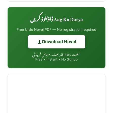
Aag Ka Darya ڈاؤنلوڈ کریں
Free Urdu Novel PDF — No registration required
Download Novel
مفت • PDF فارمیٹ • موبائل فرینڈلی
|
Free • Instant • No Signup