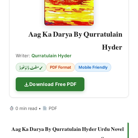
Aag Ka Darya By Qurratulain
Hyder
Writer:
Qurratulain Hyder
✓ مفت ڈاؤنلوڈ
PDF Format
Mobile Friendly
Download Free PDF
0 min read •
PDF
Aag Ka Darya By Qurratulain Hyder Urdu Novel
Summary