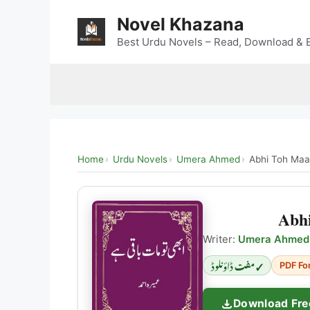
Skip
Novel Khazana
to
content
Best Urdu Novels – Read, Download & E
Home
Urdu Novels
Umera Ahmed
Abhi Toh Maa
Abh
Writer:
Umera Ahmed
✓ مفت ڈاؤنلوڈ
PDF Fo
Download Fre