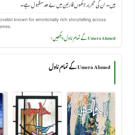
ہیں۔ ان کی تحریر لاکھوں قارئین میں بے حد مقبول ہے۔
elist known for emotionally rich storytelling across
hemes.
Umera Ahmed کے تمام ناول دیکھیں ‹
Umera Ahmed کے تمام ناول