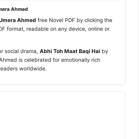
Umera Ahmed
Umera Ahmed
free Novel PDF by clicking the
F format, readable on any device, online or
or social drama,
Abhi Toh Maat Baqi Hai
by
hmed is celebrated for emotionally rich
 readers worldwide.