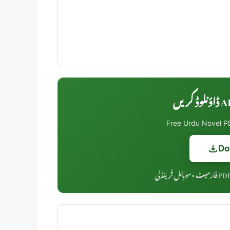
Abh
Free Urdu Novel PD
Do