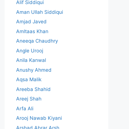
Alif Siddiqui
Aman Ullah Siddiqui
Amjad Javed
Amltaas Khan
Aneeqa Chaudhry
Angle Urooj
Anila Kanwal
Anushy Ahmed
Aqsa Malik
Areeba Shahid
Areej Shah
Arfa Ali
Arooj Nawab Kiyani
Arshad Abrar Arsh