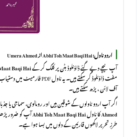
اردو ناول: Abhi Toh Maat Baqi Hai از Umera Ahmed
Maat Baqi Hai
آپ نیچے دیے گئے ڈاؤنلوڈ بٹن پر کلک کر کے
فارمیٹ میں دستیاب ہے جسے آپ کسی
آف لائن ، پڑھ سکتے ہیں۔
اگر آپ اردو ناولوں کے شوقین ہیں اور رومانوی، سماجی یا جذ
Abhi Toh Maat Baqi Hai
کا ناول
Ahmed
طرزِ تحریر لاکھوں قارئین کے دلوں میں بسا ہوا ہے۔