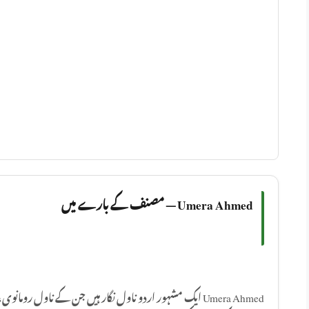
Umera Ahmed — مصنف کے بارے میں
ایک مشہور اردو ناول نگار ہیں جن کے ناول رومانوی، سماجی 