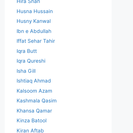
Hira Shah
Husna Hussain
Husny Kanwal
Ibn e Abdullah
Iffat Sehar Tahir
Iqra Butt
Iqra Qureshi
Isha Gill
Ishtiaq Ahmad
Kalsoom Azam
Kashmala Qasim
Khansa Qamar
Kinza Batool
Kiran Aftab