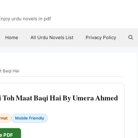
njoy urdu novels in pdf
Home
All Urdu Novels List
Privacy Policy
t Baqi Hai
i Toh Maat Baqi Hai By Umera Ahmed
rmat
Mobile Friendly
e PDF