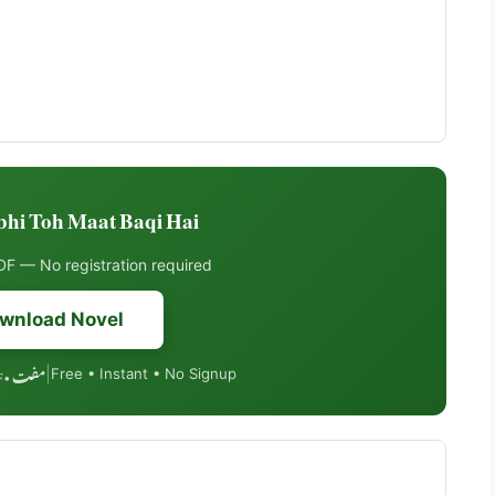
i Toh Maat Baqi Hai ڈاؤنلوڈ کریں
F — No registration required
wnload Novel
مفت • PDF فارمیٹ • موبائل فرینڈلی
|
Free • Instant • No Signup