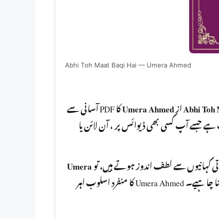
Abhi Toh Maat Baqi Hai — Umera Ahmed
کا PDF آسانی سے
Umera Ahmed
از
Abhi Toh 
مفت ڈاؤنلوڈ کر سکتے ہیں۔ یہ ناول PDF  بھی ڈیوائس پر ، آن لائن یا
Umera
باتی کہانیوں سے لطف اندوز ہوتے ہیں، تو
آپ کو ضرور پڑھنا چا ہیے۔ Umera Ahmed کا منفرد اسلوب اہر