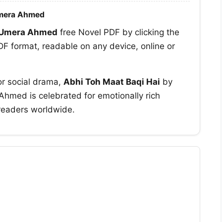
Umera Ahmed
Umera Ahmed
free Novel PDF by clicking the
F format, readable on any device, online or
or social drama,
Abhi Toh Maat Baqi Hai
by
hmed is celebrated for emotionally rich
 readers worldwide.