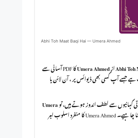
Abhi Toh Maat Baqi Hai — Umera Ahmed
کا PDF آسانی سے
Umera Ahmed
از
Abhi Toh 
مفت ڈاؤنلوڈ کر سکتے ہیں۔ یہ ناول PDF  بھی ڈیوائس پر ، آن لائن یا
Umera
باتی کہانیوں سے لطف اندوز ہوتے ہیں، تو
آپ کو ضرور پڑھنا چا ہیے۔ Umera Ahmed کا منفرد اسلوب اہر