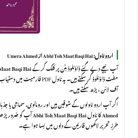
اردو ناول: Abhi Toh Maat Baqi Hai از Umera Ahmed
Maat Baqi Hai
آپ نیچے دیے گئے ڈاؤنلوڈ بٹن پر کلک کر کے
فارمیٹ میں دستیاب ہے جسے آپ کسی
آف لائن ، پڑھ سکتے ہیں۔
اگر آپ اردو ناولوں کے شوقین ہیں اور رومانوی، سماجی یا جذ
Abhi Toh Maat Baqi Hai
کا ناول
Ahmed
طرزِ تحریر لاکھوں قارئین کے دلوں میں بسا ہوا ہے۔