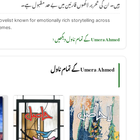
ہیں۔ ان کی تحریر لاکھوں قارئین میں بے حد مقبول ہے۔
elist known for emotionally rich storytelling across
hemes.
Umera Ahmed کے تمام ناول دیکھیں ‹
Umera Ahmed کے تمام ناول