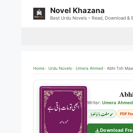
Skip
Novel Khazana
to
content
Best Urdu Novels – Read, Download & E
Home
Urdu Novels
Umera Ahmed
Abhi Toh Maa
Abh
Writer:
Umera Ahmed
✓ مفت ڈاؤنلوڈ
PDF Fo
Download Fre