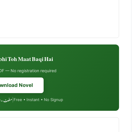
i Toh Maat Baqi Hai ڈاؤنلوڈ کریں
F — No registration required
wnload Novel
مفت • PDF فارمیٹ • موبائل فرینڈلی
|
Free • Instant • No Signup