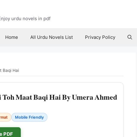
njoy urdu novels in pdf
Home
All Urdu Novels List
Privacy Policy
t Baqi Hai
i Toh Maat Baqi Hai By Umera Ahmed
rmat
Mobile Friendly
e PDF