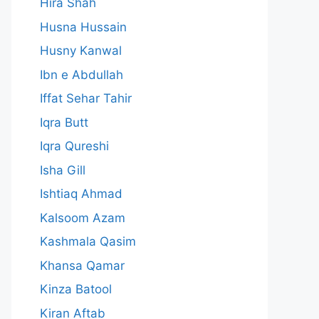
Hira Shah
Husna Hussain
Husny Kanwal
Ibn e Abdullah
Iffat Sehar Tahir
Iqra Butt
Iqra Qureshi
Isha Gill
Ishtiaq Ahmad
Kalsoom Azam
Kashmala Qasim
Khansa Qamar
Kinza Batool
Kiran Aftab