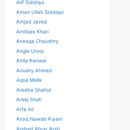
Alif Siddiqui
Aman Ullah Siddiqui
Amjad Javed
Amltaas Khan
Aneeqa Chaudhry
Angle Urooj
Anila Kanwal
Anushy Ahmed
Aqsa Malik
Areeba Shahid
Areej Shah
Arfa Ali
Arooj Nawab Kiyani
Arshad Abrar Arsh