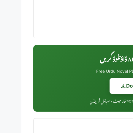
Abh
Free Urdu Novel PD
Do