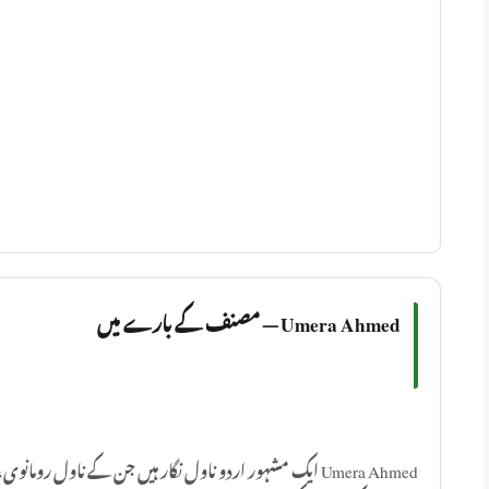
Umera Ahmed — مصنف کے بارے میں
ایک مشہور اردو ناول نگار ہیں جن کے ناول رومانوی، سماجی 