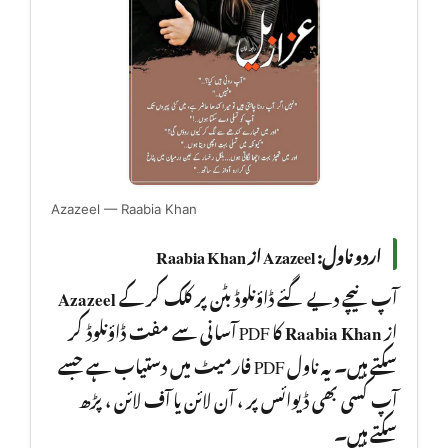
Azazeel — Raabia Khan
اردو ناول: Azazeel از Raabia Khan
Azazeel
آپ نیچے دیے گئے ڈاؤنلوڈ بٹن پر کلک کر کے
کا PDF آسانی سے مفت ڈاؤنلوڈ کر
Raabia Khan
از
سکتے ہیں۔ یہ ناول PDF فارمیٹ میں دستیاب ہے جسے
آپ کسی بھی ڈیوائس پر ، آن لائن یا آف لائن ، پڑھ
سکتے ہیں۔