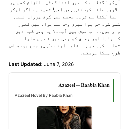
آپکو لگتا ہے کہ میں اتنا گھٹیا الزام کسی پر
بلاوجہ عائد کرسکتی ہوں امی! ٹھیک ہے اگر آپکو
ایسا لگتا ہے تو۔۔ مجھے بھی کوئ پرواہ نہیں
کسی کی۔ جو ہوا میری وجہ سے ہوا۔ میں قصور
وار ہوں۔۔ اب خوش ہیں آپ۔۔؟ یہ بھی کہہ دیں
کہ بابا اور بھائ کو بھی میں نے ہی مارا
تھا۔۔ کہہ دیں۔۔ شاید آپکے دل پر جمع بوجھ اس
طرح ہلکا ہوسکے۔
Last Updated:
June 7, 2026
Azazeel — Raabia Khan
Azazeel Novel By Raabia Khan