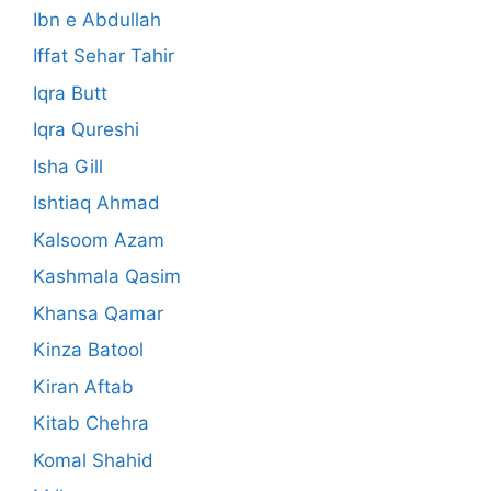
Ibn e Abdullah
Iffat Sehar Tahir
Iqra Butt
Iqra Qureshi
Isha Gill
Ishtiaq Ahmad
Kalsoom Azam
Kashmala Qasim
Khansa Qamar
Kinza Batool
Kiran Aftab
Kitab Chehra
Komal Shahid