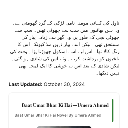
ناول کی کہانی مومنہ نامی لڑکی کے گرد گھومتی ہے۔
وہ بہن بھائیوں میں سب سے چھوٹی تھیں۔ سب سے
چھوٹی بچی کے طور پر، وہ گھر سے زیادہ پیار کی
مستحق تھی۔ لیکن اسے پیار نہیں ملا کیونکہ اس کا
رنگ کالا تھا۔ اس لیے اسے اسکول چھوڑنا پڑا۔ وقت کی
تلخیوں کو برداشت کرتے ہوئے اس کی شادی ہو گئی۔
لیکن شادی کے بعد اس نے خوشی کا ایک لمحہ بھی
نہیں دیکھا۔
Last Updated:
October 30, 2024
Baat Umar Bhar Ki Hai — Umera Ahmed
Baat Umar Bhar Ki Hai Novel By Umera Ahmed