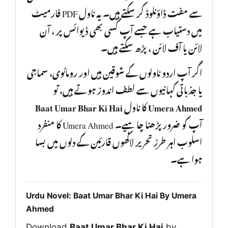
سے مفت ڈاؤنلوڈ کر سکتے ہیں۔ یہ ناول PDF فارمیٹ
میں دستیاب ہے جسے آپ کسی بھی ڈیوائس پر ، آن
لائن یا آف لائن ، پڑھ سکتے ہیں۔
اگر آپ اردو ناولوں کے شوقین ہیں اور رومانوی، سماجی
یا جذباتی کہانیوں سے لطف اندوز ہوتے ہیں، تو
Baat Umar Bhar Ki Hai
کا ناول
Umera Ahmed
آپ کو ضرور پڑھنا چا ہیے۔ Umera Ahmed کا منفرد
اسلوب اہر طرزِ تحریر لاکھوں قارئین کے دلوں میں بسا
ہوا ہے۔
Urdu Novel: Baat Umar Bhar Ki Hai By Umera
Ahmed
Download
Baat Umar Bhar Ki Hai
by