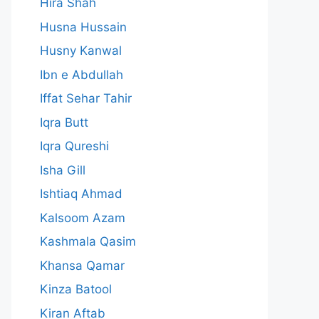
Hira Shah
Husna Hussain
Husny Kanwal
Ibn e Abdullah
Iffat Sehar Tahir
Iqra Butt
Iqra Qureshi
Isha Gill
Ishtiaq Ahmad
Kalsoom Azam
Kashmala Qasim
Khansa Qamar
Kinza Batool
Kiran Aftab