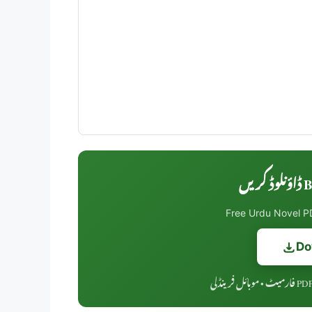
Ba
Free Urdu Novel PD
Do