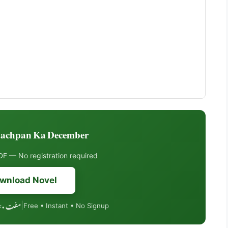
chpan Ka December ڈاؤنلوڈ کریں
F — No registration required
wnload Novel
مفت • PDF فارمیٹ • موبائل فرینڈلی
|
Free • Instant • No Signup