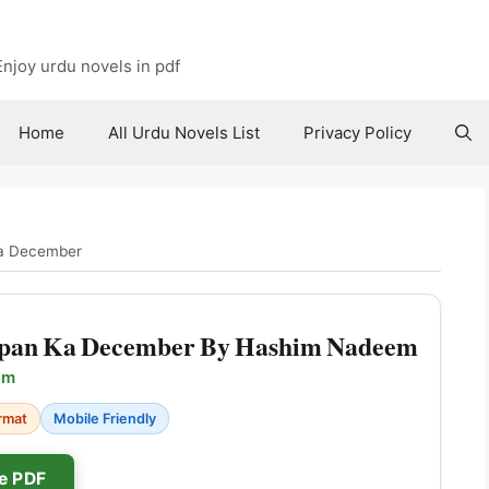
njoy urdu novels in pdf
Home
All Urdu Novels List
Privacy Policy
a December
pan Ka December By Hashim Nadeem
em
rmat
Mobile Friendly
e PDF