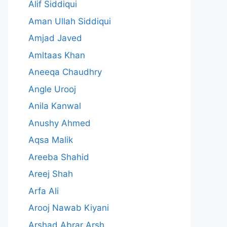
Alif Siddiqui
Aman Ullah Siddiqui
Amjad Javed
Amltaas Khan
Aneeqa Chaudhry
Angle Urooj
Anila Kanwal
Anushy Ahmed
Aqsa Malik
Areeba Shahid
Areej Shah
Arfa Ali
Arooj Nawab Kiyani
Arshad Abrar Arsh