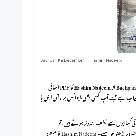
Bachpan Ka December — Hashim Nadeem
کا PDF آسانی
Hashim Nadeem
از
Bachpan
سے مفت ڈاؤنلوڈ کر سکتے ہیں۔ یہ ناول PDF پ کسی بھی ڈیوائس پر ، آن لائن یا
اتی کہانیوں سے لطف اندوز ہوتے ہیں، تو
آپ کو ضرور پڑھنا چا ہیے۔ Hashim Nadeem کا منفرد