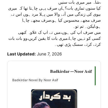
شاہ میر میری بات سنیں،
کیا سنوں تماری بات؟ہاں صرف یہی چاہتا تھا کہ میری
بیوی کی زندگی میں آنے والا میں پہلا مرد ہوں اس نے
صرف مجھے محسوس کیا ہو،صرف مجھے چاہا
ہو،لیکن۔ تم تو۔
میں صرف اپ کی ہوں،میں نے اپ ک علاوہ کبھی
کسی کو نہیں چاہا،میری بات کا یقین کریں،وو بات بات
کرتے کرتے سسک پڑی تھی۔
Last Updated:
June 7, 2026
Badkirdar — Noor Asif
Badkirdar Novel By Noor Asif