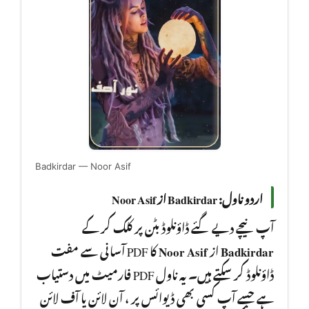
Badkirdar — Noor Asif
اردو ناول: Badkirdar از Noor Asif
آپ نیچے دیے گئے ڈاؤنلوڈ بٹن پر کلک کر کے
کا PDF آسانی سے مفت
Noor Asif
از
Badkirdar
ڈاؤنلوڈ کر سکتے ہیں۔ یہ ناول PDF فارمیٹ میں دستیاب
ہے جسے آپ کسی بھی ڈیوائس پر ، آن لائن یا آف لائن