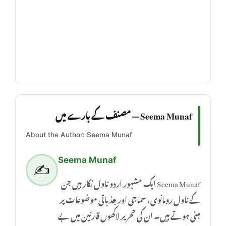
Seema Munaf — مصنف کے بارے میں
About the Author: Seema Munaf
Seema Munaf
✍️
Seema Munaf ایک مشہور اردو ناول نگار ہیں جن
کے ناول رومانوی، سماجی اور جذباتی موضوعات پر
مبنی ہوتے ہیں۔ ان کی تحریر لاکھوں قارئین میں بے