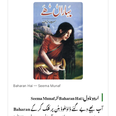
Baharan Hai — Seema Munaf
اردو ناول: Baharan Hai از Seema Munaf
Baharan
آپ نیچے دیے گئے ڈاؤنلوڈ بٹن پر کلک کر کے