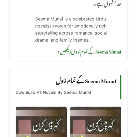
حد مقبول ہے۔
Seema Munaf is a celebrated Urdu
novelist known for emotionally rich
storytelling across romance, social
drama, and family themes.
Seema Munaf کے تمام ناول دیکھیں ‹
Seema Munaf کے تمام ناول
Download All Novels By Seema Munaf