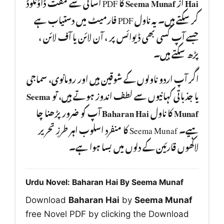
کا PDF آسانی سے مفت ڈاؤنلوڈ
Seema Munaf
از
Hai
کر سکتے ہیں۔ یہ ناول PDF فارمیٹ میں دستیاب ہے
جسے آپ کسی بھی ڈیوائس پر ، آن لائن یا آف لائن ،
پڑھ سکتے ہیں۔
اگر آپ اردو ناولوں کے شوقین ہیں اور رومانوی، سماجی
Seema
یا جذباتی کہانیوں سے لطف اندوز ہوتے ہیں، تو
آپ کو ضرور پڑھنا چا
Baharan Hai
کا ناول
Munaf
ہیے۔ Seema Munaf کا منفرد اسلوب اہر طرزِ تحریر
لاکھوں قارئین کے دلوں میں بسا ہوا ہے۔
Urdu Novel: Baharan Hai By Seema Munaf
Download
Baharan Hai
by
Seema Munaf
free Novel PDF by clicking the Download