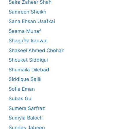
Saira Zaheer Shah
Samreen Sheikh
Sana Ehsan Usafxai
Seema Munaf
Shagufta kanwal
Shakeel Ahmed Chohan
Shoukat Siddiqui
Shumaila Dilebad
Siddique Salik
Sofia Eman
Subas Gul
Sumera Sarfraz
Sumyia Baloch
Sundas Jabeen