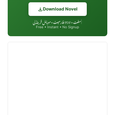
Download Novel
مفت • PDF فارمیٹ • موبائل فرینڈلی
|
Free • Instant • No Signup