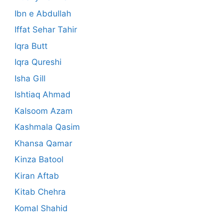
Ibn e Abdullah
Iffat Sehar Tahir
Iqra Butt
Iqra Qureshi
Isha Gill
Ishtiaq Ahmad
Kalsoom Azam
Kashmala Qasim
Khansa Qamar
Kinza Batool
Kiran Aftab
Kitab Chehra
Komal Shahid