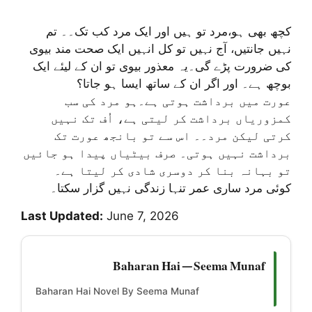
کچھ بھی ہو،مرد تو ہیں اور ایک مرد کب تک۔۔ تم
نہیں جانتیں، آج نہیں تو کل انہیں ایک صحت مند بیوی
کی ضرورت پڑے گی۔یہ معذور بیوی تو ان کے لیئے ایک
بوچھ ہے۔ اور اگر ان کے ساتھ ایسا ہو جاتا؟
عورت میں برداشت ہوتی ہے۔ہو مرد کی سب
کمزوریاں برداشت کر لیتی ہے، اُف تک نہیں
کرتی لیکن مرد۔۔ اس سے تو بانجھ عورت تک
برداشت نہیں ہوتی۔ صرف بیٹیاں پیدا ہو جائیں
تو بہانہ بنا کر دوسری شادی کر لیتا ہے۔
کوئی مرد ساری عمر تنہا زندگی نہیں گزار سکتا۔
Last Updated:
June 7, 2026
Baharan Hai — Seema Munaf
Baharan Hai Novel By Seema Munaf