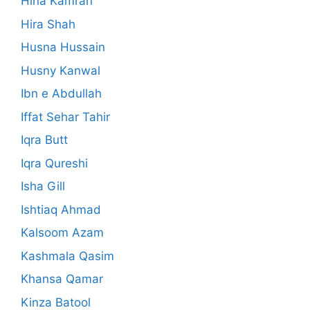
Hina Kamran
Hira Shah
Husna Hussain
Husny Kanwal
Ibn e Abdullah
Iffat Sehar Tahir
Iqra Butt
Iqra Qureshi
Isha Gill
Ishtiaq Ahmad
Kalsoom Azam
Kashmala Qasim
Khansa Qamar
Kinza Batool