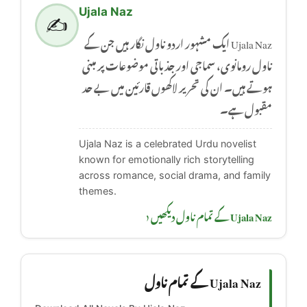
Ujala Naz
✍️
Ujala Naz ایک مشہور اردو ناول نگار ہیں جن کے
ناول رومانوی، سماجی اور جذباتی موضوعات پر مبنی
ہوتے ہیں۔ ان کی تحریر لاکھوں قارئین میں بے حد
مقبول ہے۔
Ujala Naz is a celebrated Urdu novelist
known for emotionally rich storytelling
across romance, social drama, and family
themes.
Ujala Naz کے تمام ناول دیکھیں ‹
Ujala Naz کے تمام ناول