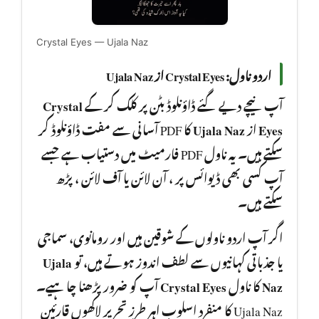
Crystal Eyes — Ujala Naz
اردو ناول: Crystal Eyes از Ujala Naz
Crystal
آپ نیچے دیے گئے ڈاؤنلوڈ بٹن پر کلک کر کے
کا PDF آسانی سے مفت ڈاؤنلوڈ کر
Ujala Naz
از
Eyes
سکتے ہیں۔ یہ ناول PDF فارمیٹ میں دستیاب ہے جسے
آپ کسی بھی ڈیوائس پر ، آن لائن یا آف لائن ، پڑھ
سکتے ہیں۔
اگر آپ اردو ناولوں کے شوقین ہیں اور رومانوی، سماجی
Ujala
یا جذباتی کہانیوں سے لطف اندوز ہوتے ہیں، تو
آپ کو ضرور پڑھنا چا ہیے۔
Crystal Eyes
کا ناول
Naz
Ujala Naz کا منفرد اسلوب اہر طرزِ تحریر لاکھوں قارئین