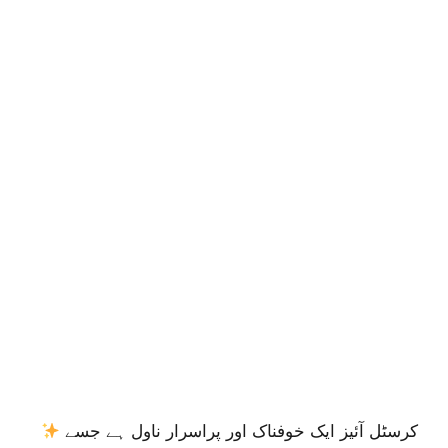
کرسٹل آئیز ایک خوفناک اور پراسرار ناول ہے جسے