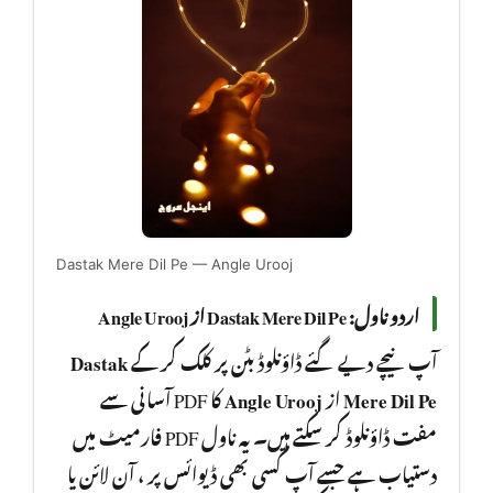
Dastak Mere Dil Pe — Angle Urooj
اردو ناول: Dastak Mere Dil Pe از Angle Urooj
Dastak
آپ نیچے دیے گئے ڈاؤنلوڈ بٹن پر کلک کر کے
کا PDF آسانی سے
Angle Urooj
از
Mere Dil Pe
مفت ڈاؤنلوڈ کر سکتے ہیں۔ یہ ناول PDF فارمیٹ میں
دستیاب ہے جسے آپ کسی بھی ڈیوائس پر ، آن لائن یا