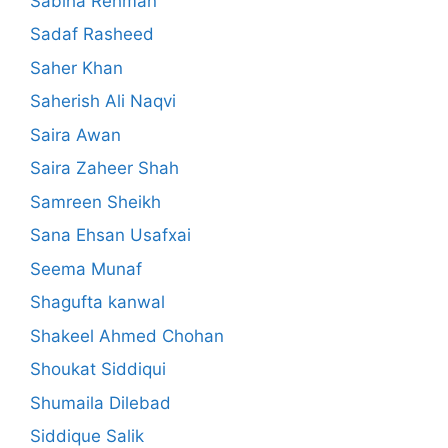
Sabiha Rehman
Sadaf Rasheed
Saher Khan
Saherish Ali Naqvi
Saira Awan
Saira Zaheer Shah
Samreen Sheikh
Sana Ehsan Usafxai
Seema Munaf
Shagufta kanwal
Shakeel Ahmed Chohan
Shoukat Siddiqui
Shumaila Dilebad
Siddique Salik