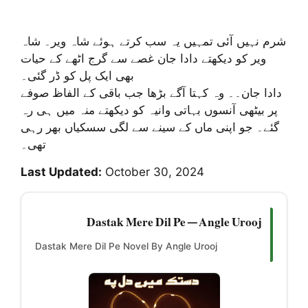
شرم نہیں آئی تمہیں یہ سب کرتے ہوئے شاہ ویر۔ شاہ
ویر کو دیکھتے دادا جان غصے سے گرج اٹھے کے حیات
بھی ایک پل کو ڈر گئی۔
دادا جان۔۔ وہ کہتا آگے بڑها جب باقی کے الفاظ صوفے
پر بیٹھی آنسوں بہاتی وانیہ کو دیکھتے منہ میں ہی رہ
گئے۔ جو اپنی ماں کے سینے سے لگی سسکیاں بھر رہی
تھی۔
Last Updated:
October 30, 2024
Dastak Mere Dil Pe — Angle Urooj
Dastak Mere Dil Pe Novel By Angle Urooj