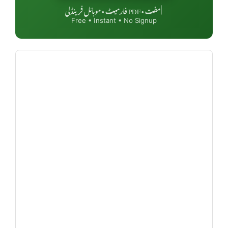
مفت • PDF فارمیٹ • موبائل فرینڈلی
|
Free • Instant • No Signup