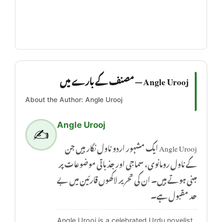
Angle Urooj — مصنف کے بارے میں
About the Author: Angle Urooj
Angle Urooj
✍️
Angle Urooj ایک مشہور اردو ناول نگار ہیں جن
کے ناول رومانوی، سماجی اور جذباتی موضوعات پر
مبنی ہوتے ہیں۔ ان کی تحریر لاکھوں قارئین میں بے
حد مقبول ہے۔
Angle Urooj is a celebrated Urdu novelist