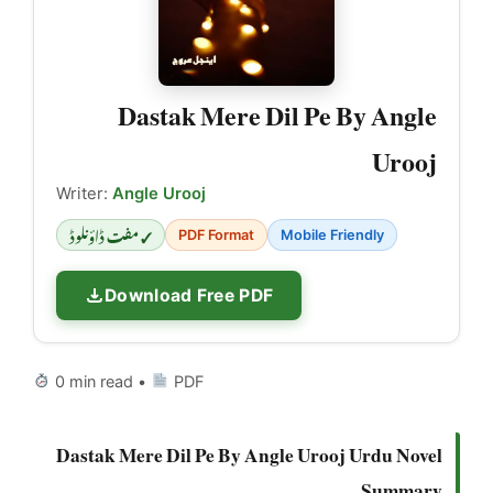
Dastak Mere Dil Pe By Angle
Urooj
Writer:
Angle Urooj
✓ مفت ڈاؤنلوڈ
PDF Format
Mobile Friendly
Download Free PDF
0 min read •
PDF
Dastak Mere Dil Pe By Angle Urooj Urdu Novel
Summary