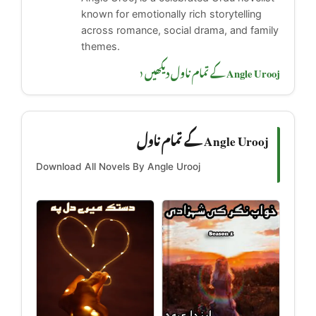
known for emotionally rich storytelling
across romance, social drama, and family
themes.
Angle Urooj کے تمام ناول دیکھیں ‹
Angle Urooj کے تمام ناول
Download All Novels By Angle Urooj