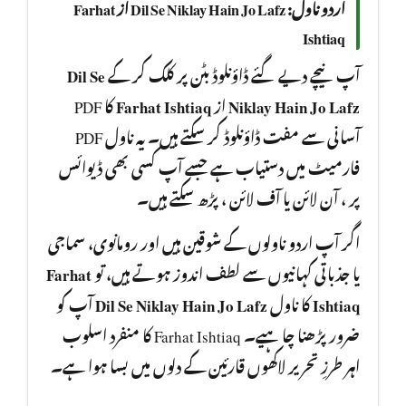
اردو ناول: Dil Se Niklay Hain Jo Lafz از Farhat
Ishtiaq
Dil Se
آپ نیچے دیے گئے ڈاؤنلوڈ بٹن پر کلک کر کے
کا PDF
Farhat Ishtiaq
از
Niklay Hain Jo Lafz
آسانی سے مفت ڈاؤنلوڈ کر سکتے ہیں۔ یہ ناول PDF
فارمیٹ میں دستیاب ہے جسے آپ کسی بھی ڈیوائس
پر ، آن لائن یا آف لائن ، پڑھ سکتے ہیں۔
اگر آپ اردو ناولوں کے شوقین ہیں اور رومانوی، سماجی
Farhat
یا جذباتی کہانیوں سے لطف اندوز ہوتے ہیں، تو
آپ کو
Dil Se Niklay Hain Jo Lafz
کا ناول
Ishtiaq
ضرور پڑھنا چا ہیے۔ Farhat Ishtiaq کا منفرد اسلوب
اہر طرزِ تحریر لاکھوں قارئین کے دلوں میں بسا ہوا ہے۔