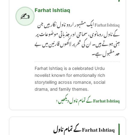
Farhat Ishtiaq
✍️
Farhat Ishtiaq ایک مشہور اردو ناول نگار ہیں جن
کے ناول رومانوی، سماجی اور جذباتی موضوعات پر
مبنی ہوتے ہیں۔ ان کی تحریر لاکھوں قارئین میں بے
حد مقبول ہے۔
Farhat Ishtiaq is a celebrated Urdu
novelist known for emotionally rich
storytelling across romance, social
drama, and family themes.
Farhat Ishtiaq کے تمام ناول دیکھیں ‹
Farhat Ishtiaq کے تمام ناول