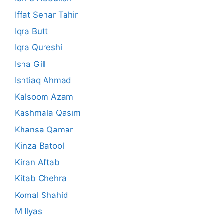
Iffat Sehar Tahir
Iqra Butt
Iqra Qureshi
Isha Gill
Ishtiaq Ahmad
Kalsoom Azam
Kashmala Qasim
Khansa Qamar
Kinza Batool
Kiran Aftab
Kitab Chehra
Komal Shahid
M Ilyas