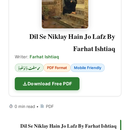
Dil Se Niklay Hain Jo Lafz By
Farhat Ishtiaq
Writer:
Farhat Ishtiaq
✓ مفت ڈاؤنلوڈ
PDF Format
Mobile Friendly
Download Free PDF
0 min read •
PDF
Dil Se Niklay Hain Jo Lafz By Farhat Ishtiaq