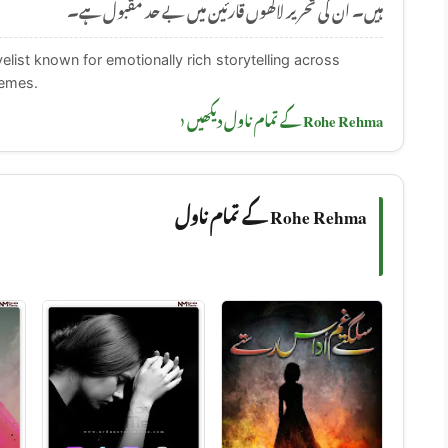
ہیں۔ ان کی تحریر لاکھوں قارئین میں بے حد مقبول ہے۔
list known for emotionally rich storytelling across
hemes.
Rohe Rehma کے تمام ناول دیکھیں ‹
Rohe Rehma کے تمام ناول