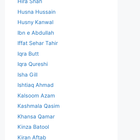
Hira Shah
Husna Hussain
Husny Kanwal
Ibn e Abdullah
Iffat Sehar Tahir
Iqra Butt
Iqra Qureshi
Isha Gill
Ishtiaq Ahmad
Kalsoom Azam
Kashmala Qasim
Khansa Qamar
Kinza Batool
Kiran Aftab