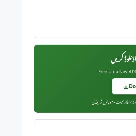
Free Urdu Novel PD
Do