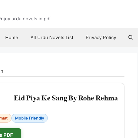
njoy urdu novels in pdf
Home
All Urdu Novels List
Privacy Policy
ng
Eid Piya Ke Sang By Rohe Rehma
rmat
Mobile Friendly
e PDF