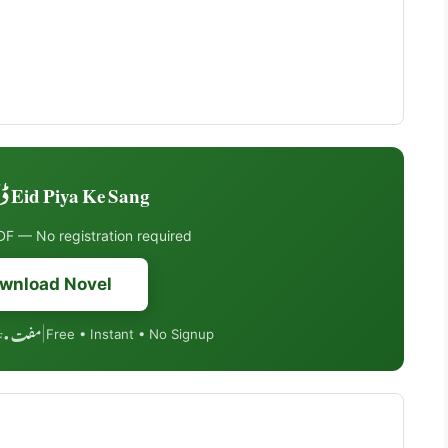
Eid Piya Ke Sang ڈاؤنلوڈ کریں
F — No registration required
wnload Novel
مفت • PDF فارمیٹ • موبائل فرینڈلی
|
Free • Instant • No Signup