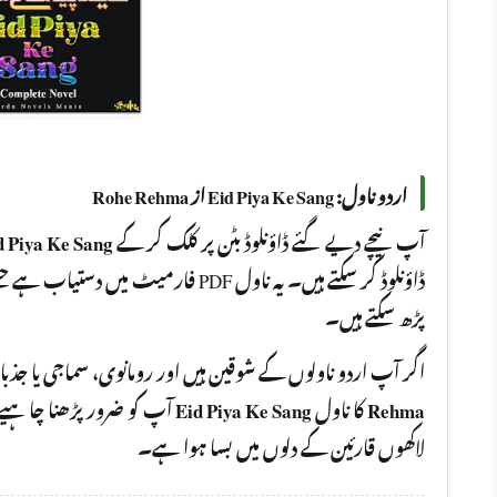
اردو ناول: Eid Piya Ke Sang از Rohe Rehma
d Piya Ke Sang
آپ نیچے دیے گئے ڈاؤنلوڈ بٹن پر کلک کر کے
فارمیٹ میں دستیاب ہے جسے آپ کسی بھی ،
پڑھ سکتے ہیں۔
اگر آپ اردو ناولوں کے شوقین ہیں اور رومانوی، سماجی یا جذ
Eid Piya Ke Sang
کا ناول
Rehma
لاکھوں قارئین کے دلوں میں بسا ہوا ہے۔