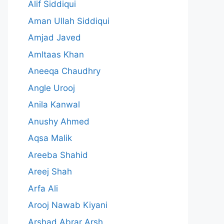
Alif Siddiqui
Aman Ullah Siddiqui
Amjad Javed
Amltaas Khan
Aneeqa Chaudhry
Angle Urooj
Anila Kanwal
Anushy Ahmed
Aqsa Malik
Areeba Shahid
Areej Shah
Arfa Ali
Arooj Nawab Kiyani
Arshad Abrar Arsh