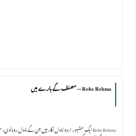
Rohe Rehma — مصنف کے بارے میں
ایک مشہور اردو ناول نگار ہیں جن کے ناول رومانوی، سماجی ا