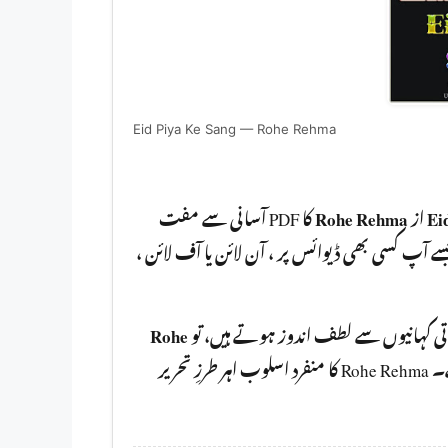
Eid Piya Ke Sang — Rohe Rehma
کا PDF آسانی سے مفت
Rohe Rehma
از
Ei
ڈاؤنلوڈ کر سکتے ہیں۔ یہ ناول PDF  ڈیوائس پر ، آن لائن یا آف لائن
Rohe
باتی کہانیوں سے لطف اندوز ہوتے ہیں، تو
آپ کو ضرور پڑھنا چا ہیے۔ Rohe Rehma کا منفرد اسلوب اہر طرزِ تحریر