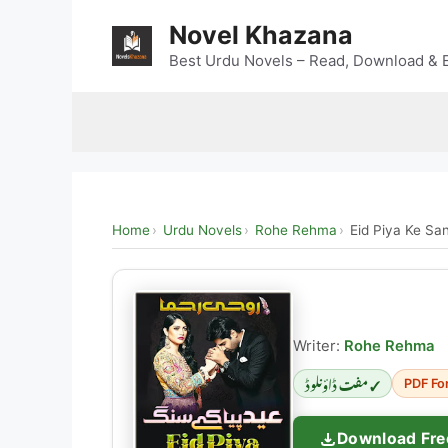
Skip
Novel Khazana
to
content
Best Urdu Novels – Read, Download & E
Home
Urdu Novels
Rohe Rehma
Eid Piya Ke Sa
Writer:
Rohe Rehma
✓ مفت ڈاؤنلوڈ
PDF Fo
Download Fre