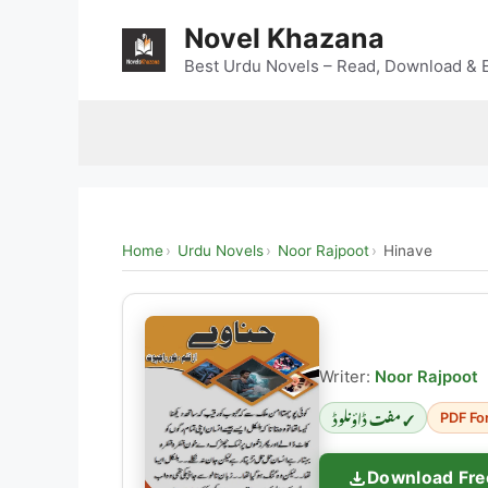
Skip
Novel Khazana
to
content
Best Urdu Novels – Read, Download & E
Home
Urdu Novels
Noor Rajpoot
Hinave
Writer:
Noor Rajpoot
✓ مفت ڈاؤنلوڈ
PDF Fo
Download Fre