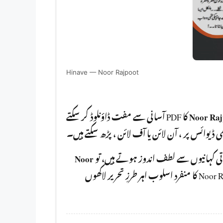
Hinave — Noor Rajpoot
کا PDF آسانی سے مفت ڈاؤنلوڈ کر سکتے
Noor Raj
Noor
باتی کہانیوں سے لطف اندوز ہوتے ہیں، تو
آپ کو ضرور پڑھنا چا ہیے۔ Noor Rajpoot کا منفرد اسلوب اہر طرزِ تحریر لاکھوں