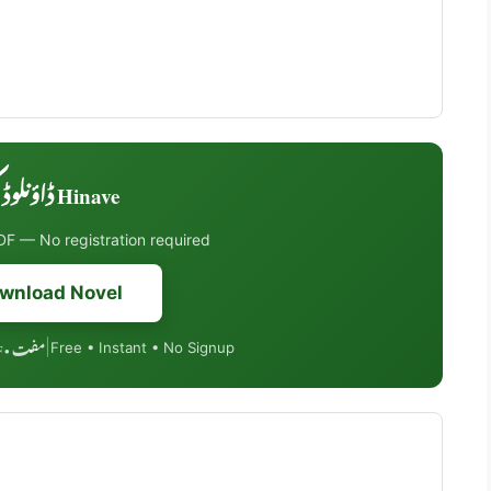
Hinave ڈاؤنلوڈ کریں
F — No registration required
wnload Novel
مفت • PDF فارمیٹ • موبائل فرینڈلی
|
Free • Instant • No Signup