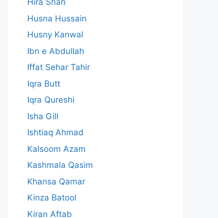
Hira Shah
Husna Hussain
Husny Kanwal
Ibn e Abdullah
Iffat Sehar Tahir
Iqra Butt
Iqra Qureshi
Isha Gill
Ishtiaq Ahmad
Kalsoom Azam
Kashmala Qasim
Khansa Qamar
Kinza Batool
Kiran Aftab