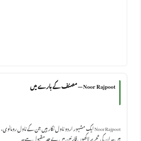
Noor Rajpoot — مصنف کے بارے میں
ایک مشہور اردو ناول نگار ہیں جن کے ناول رومانوی، سماجی ا
ہیں۔ ان کی تحریر لاکھوں قارئین میں بے حد مقبول ہے۔