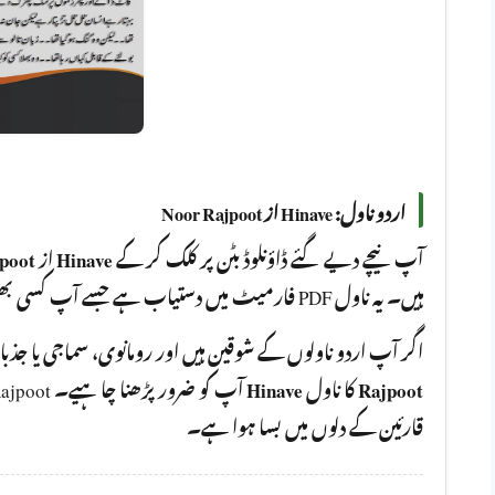
اردو ناول: Hinave از Noor Rajpoot
poot
از
Hinave
آپ نیچے دیے گئے ڈاؤنلوڈ بٹن پر کلک کر کے
ہیں۔ یہ ناول PDF فارمیٹ میں دستیاب ہے جسے آپ کسی بھی ڈیوائس پر ، آن لائن یا آف لائن ، پڑھ سکتے ہیں۔
اگر آپ اردو ناولوں کے شوقین ہیں اور رومانوی، سماجی یا جذ
Hinave
کا ناول
Rajpoot
قارئین کے دلوں میں بسا ہوا ہے۔