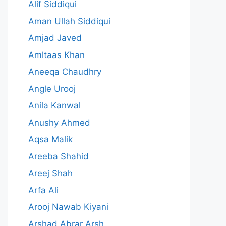
Alif Siddiqui
Aman Ullah Siddiqui
Amjad Javed
کی کشمکش پر ایک انوکھی داستان ہے۔ زہرہ کی روحانی س
Amltaas Khan
Aneeqa Chaudhry
Angle Urooj
Anila Kanwal
Anushy Ahmed
Aqsa Malik
Areeba Shahid
Areej Shah
Arfa Ali
Arooj Nawab Kiyani
Arshad Abrar Arsh