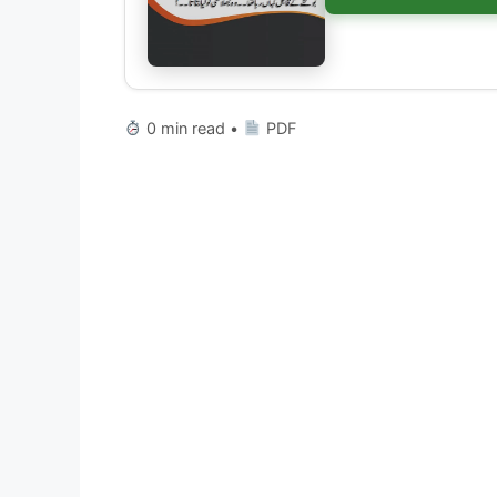
0 min read •
PDF