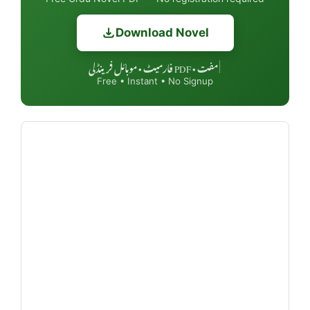
Download Novel
مفت • PDF فارمیٹ • موبائل فرینڈلی
|
Free • Instant • No Signup