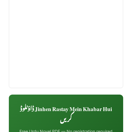
Jinhen Rastay Mein Khabar Hui ڈاؤنلوڈ
کریں
Free Urdu Novel PDF — No registration required