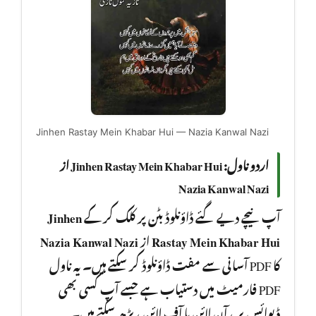
Jinhen Rastay Mein Khabar Hui — Nazia Kanwal Nazi
اردو ناول: Jinhen Rastay Mein Khabar Hui از
Nazia Kanwal Nazi
Jinhen
آپ نیچے دیے گئے ڈاؤنلوڈ بٹن پر کلک کر کے
Nazia Kanwal Nazi
از
Rastay Mein Khabar Hui
کا PDF آسانی سے مفت ڈاؤنلوڈ کر سکتے ہیں۔ یہ ناول
PDF فارمیٹ میں دستیاب ہے جسے آپ کسی بھی
ڈیوائس پر ، آن لائن یا آف لائن ، پڑھ سکتے ہیں۔