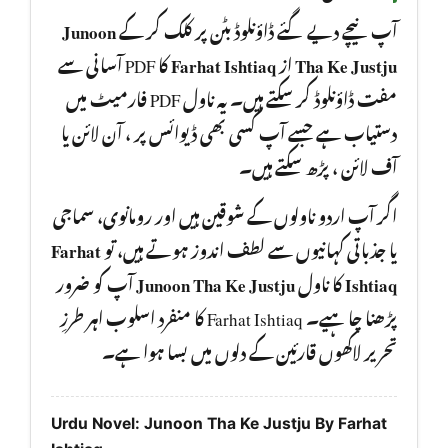
Junoon
آپ نیچے دیے گئے ڈاؤنلوڈ بٹن پر کلک کر کے
کا PDF آسانی سے
Farhat Ishtiaq
از
Tha Ke Justju
مفت ڈاؤنلوڈ کر سکتے ہیں۔ یہ ناول PDF فارمیٹ میں
دستیاب ہے جسے آپ کسی بھی ڈیوائس پر ، آن لائن یا
آف لائن ، پڑھ سکتے ہیں۔
اگر آپ اردو ناولوں کے شوقین ہیں اور رومانوی، سماجی
Farhat
یا جذباتی کہانیوں سے لطف اندوز ہوتے ہیں، تو
آپ کو ضرور
Junoon Tha Ke Justju
کا ناول
Ishtiaq
پڑھنا چا ہیے۔ Farhat Ishtiaq کا منفرد اسلوب اہر طرزِ
تحریر لاکھوں قارئین کے دلوں میں بسا ہوا ہے۔
Urdu Novel: Junoon Tha Ke Justju By Farhat