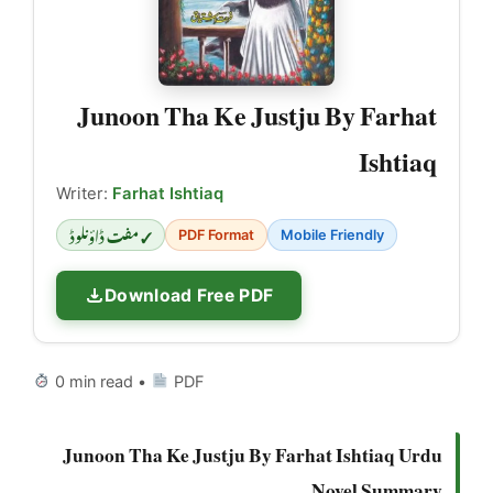
Junoon Tha Ke Justju By Farhat
Ishtiaq
Writer:
Farhat Ishtiaq
✓ مفت ڈاؤنلوڈ
PDF Format
Mobile Friendly
Download Free PDF
0 min read •
PDF
Junoon Tha Ke Justju By Farhat Ishtiaq Urdu
Novel Summary