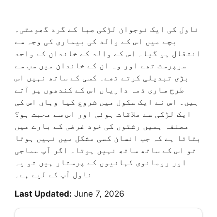
ناول کی ایک نوجوان لڑکی صبا کے گرد گھومتی۔
بچے میں اس کے والد کی بیماری کی وجہ سے
انتقال ہو گیا۔ اس کے والد کے خاندان کے واحد
سرپرست تھے اور وہ ان کے خاندان میں سب سے
بڑی تبدیلی کرتے تھے۔ کسی کے ساتھ نہیں اس
طرح ساری ذمہ داریاں اس کے کندھوں پر آتے
ہیں۔ اس نے ایک سکول میں شروع کیا وہاں اس کی
ایک لڑکی سے ملاقات ہوئی اور اس سے محبت ہو؟
مصنفہ ہمیں رشتوں کی خود غرضی کے بارے میں
بتاتا ہے کہ جب انسان کسی مشکل میں نہیں ہوتا
تو اس کے ساتھ ساتھ نہیں ہوتا۔ اگر آپ سماجی
اور رومانوی کہانیوں کے پرستار ہیں تو یہ
ناول آپ کے لیے ہے۔
Last Updated:
June 7, 2026