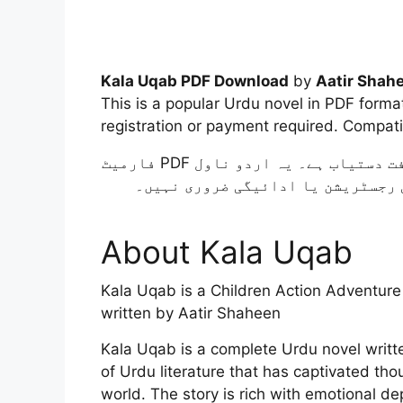
Kala Uqab PDF Download
by
Aatir Shah
This is a popular Urdu novel in PDF form
registration or payment required. Compati
Novel Khazana پر مفت دستیاب ہے۔ یہ اردو ناول PDF فارمیٹ
 رجسٹریشن یا ادائیگی ضروری نہیں۔
About Kala Uqab
Kala Uqab is a Children Action Adventur
written by Aatir Shaheen
Kala Uqab is a complete Urdu novel writt
of Urdu literature that has captivated t
world. The story is rich with emotional de