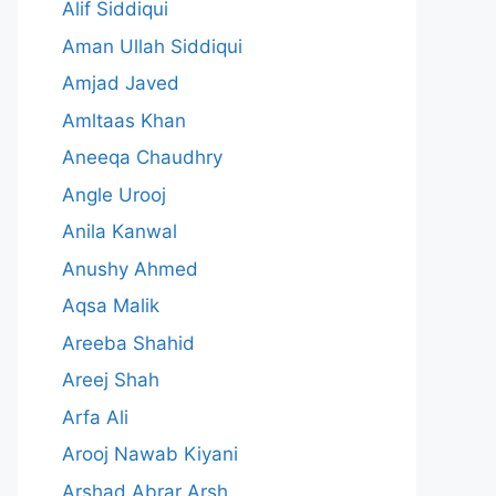
Alif Siddiqui
Aman Ullah Siddiqui
Amjad Javed
Amltaas Khan
Aneeqa Chaudhry
Angle Urooj
Anila Kanwal
Anushy Ahmed
Aqsa Malik
Areeba Shahid
Areej Shah
Arfa Ali
Arooj Nawab Kiyani
Arshad Abrar Arsh