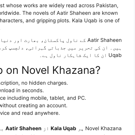
ist whose works are widely read across Pakistan,
orldwide. The novels of Aatir Shaheen are known
 characters, and gripping plots. Kala Uqab is one of
.
کے ناول پاکستان، بھارت اور دنیا بھر کے 
Uqab ان کا ایک شاہکار ناول ہے۔
 on Novel Khazana?
ription, no hidden charges.
nload in seconds.
e including mobile, tablet, and PC.
thout creating an account.
vice and read anywhere.
با
Aatir Shaheen
از
Kala Uqab
Novel Khazana پر