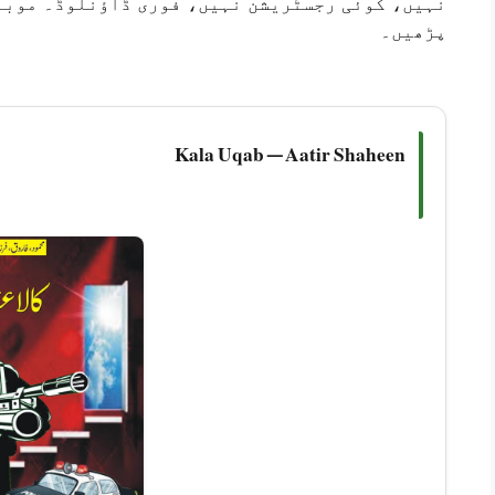
نہیں، کوئی رجسٹریشن نہیں، فوری ڈاؤنلوڈ۔ موبا
پڑھیں۔
Kala Uqab — Aatir Shaheen