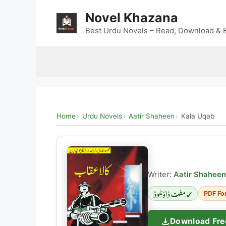
Skip
Novel Khazana
to
content
Best Urdu Novels – Read, Download & E
Home
Urdu Novels
Aatir Shaheen
Kala Uqab
Writer:
Aatir Shaheen
✓ مفت ڈاؤنلوڈ
PDF Fo
Download Fre