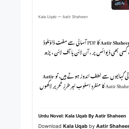
Kala Uqab — Aatir Shaheen
کا PDF آسانی سے مفت ڈاؤنلوڈ
Aatir Shahee
کر سکتے ہیں۔ یہ ناول PDF  پر ، آن لائن یا آف لائن ، پڑھ
Aatir
باتی کہانیوں سے لطف اندوز ہوتے ہیں، تو
آپ کو ضرور پڑھنا چا ہیے۔ Aatir Shaheen کا منفرد اسلوب اہر طرزِ تحریر لاکھوں
Urdu Novel: Kala Uqab By Aatir Shaheen
Download
Kala Uqab
by
Aatir Shahee