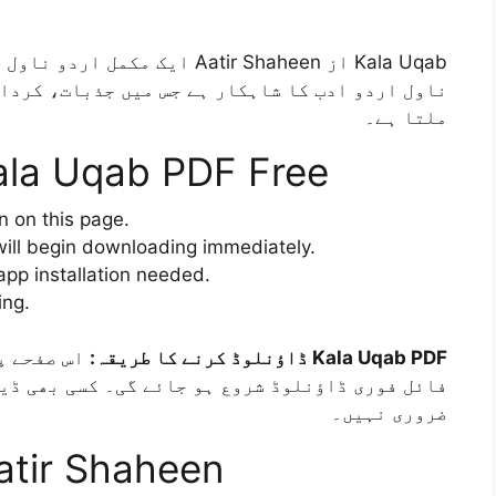
ایک مکمل اردو ناول ہے جو ہزار
ناول اردو ادب کا شاہکار ہے جس میں جذبات، کردا
ملتا ہے۔
la Uqab PDF Free
n on this page.
ill begin downloading immediately.
pp installation needed.
ing.
Kala Uqab PDF ڈاؤنلوڈ کرنے کا طریقہ:
فائل فوری ڈاؤنلوڈ شروع ہو جائے گی۔ کسی بھی ڈی
ضروری نہیں۔
atir Shaheen