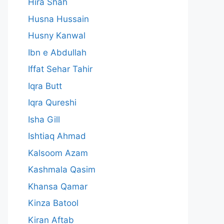
Hira Shah
Husna Hussain
Husny Kanwal
Ibn e Abdullah
Iffat Sehar Tahir
Iqra Butt
Iqra Qureshi
Isha Gill
Ishtiaq Ahmad
Kalsoom Azam
Kashmala Qasim
Khansa Qamar
Kinza Batool
Kiran Aftab