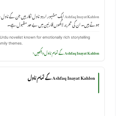
ایک مشہور اردو ناول نگار ہیں جن کے ناول رومانوی، سما
ہوتے ہیں۔ ان کی تحریر لاکھوں قارئین میں بے حد مقبول ہے۔
Urdu novelist known for emotionally rich storytelling
amily themes.
Ashfaq Inayat Kahlon کے تمام ناول دیکھیں ‹
Ashfaq Inayat Kahlon کے تمام ناول