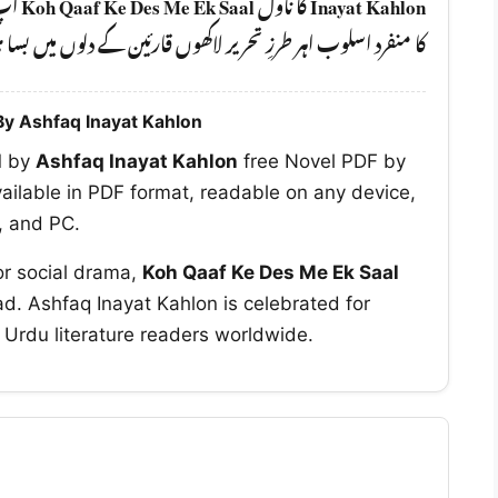
Koh Qaaf Ke Des Me Ek Saal
کا ناول
Inayat Kahlon
کا منفرد اسلوب اہر طرزِ تحریر لاکھوں قارئین کے دلوں میں بسا
By Ashfaq Inayat Kahlon
l
by
Ashfaq Inayat Kahlon
free Novel PDF by
ailable in PDF format, readable on any device,
S, and PC.
or social drama,
Koh Qaaf Ke Des Me Ek Saal
d. Ashfaq Inayat Kahlon is celebrated for
y Urdu literature readers worldwide.