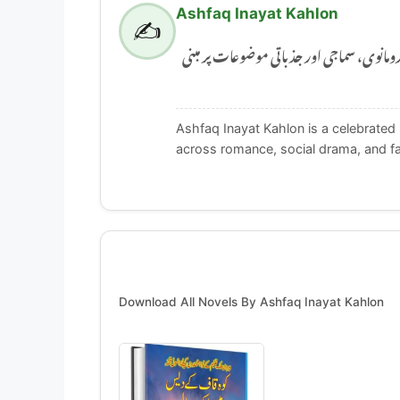
Ashfaq Inayat Kahlon
✍️
Ashfaq Inayat Kahlon جی اور جذباتی موضوعات پر مبنی
Ashfaq Inayat Kahlon is a celebrated 
across romance, social drama, and f
Download All Novels By Ashfaq Inayat Kahlon