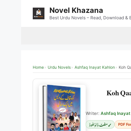
Skip
Novel Khazana
to
content
Best Urdu Novels – Read, Download & E
Home
Urdu Novels
Ashfaq Inayat Kahlon
Koh Q
Koh Qaa
Writer:
Ashfaq Inayat
✓ مفت ڈاؤنلوڈ
PDF Fo