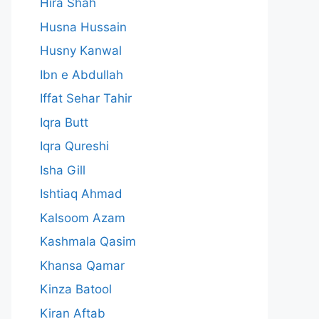
Hira Shah
Husna Hussain
Husny Kanwal
Ibn e Abdullah
Iffat Sehar Tahir
Iqra Butt
Iqra Qureshi
Isha Gill
Ishtiaq Ahmad
Kalsoom Azam
Kashmala Qasim
Khansa Qamar
Kinza Batool
Kiran Aftab