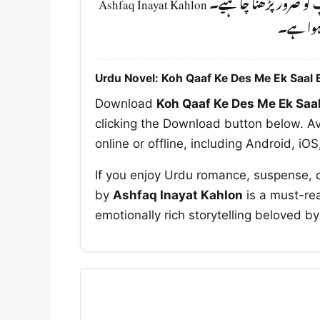
آپ کو ضرور پڑھنا چا ہیے۔ Ashfaq Inayat Kahlon
 ہوا ہے۔
Urdu Novel: Koh Qaaf Ke Des Me Ek Saal 
Download
Koh Qaaf Ke Des Me Ek Saa
clicking the Download button below. Av
online or offline, including Android, iO
If you enjoy Urdu romance, suspense, 
by
Ashfaq Inayat Kahlon
is a must-rea
emotionally rich storytelling beloved b