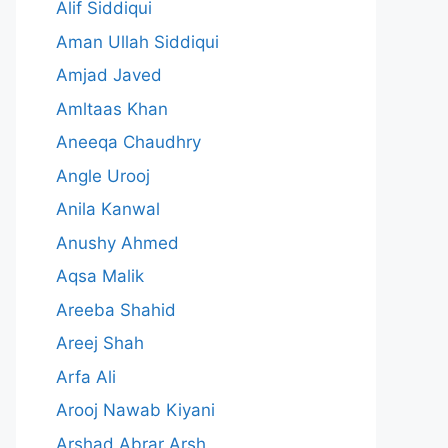
Alif Siddiqui
Aman Ullah Siddiqui
Amjad Javed
Amltaas Khan
Aneeqa Chaudhry
Angle Urooj
Anila Kanwal
Anushy Ahmed
Aqsa Malik
Areeba Shahid
Areej Shah
Arfa Ali
Arooj Nawab Kiyani
Arshad Abrar Arsh