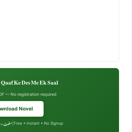
af Ke Des Me Ek Saal ڈاؤنلوڈ کریں
F — No registration required
wnload Novel
مفت • PDF فارمیٹ • موبائل فرینڈلی
|
Free • Instant • No Signup