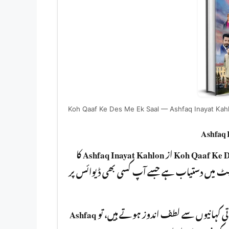
Koh Qaaf Ke Des Me Ek Saal — Ashfaq Inayat Kah
کا
Ashfaq Inayat Kahlon
از
Koh Qaaf Ke D
PDF آسانی سے مفت ڈاؤنلوڈ کر سکتے ہیں۔ یہ ناول PDF  دستیاب ہے جسے آپ کسی بھی ڈیوائس پر
Ashfaq
باتی کہانیوں سے لطف اندوز ہوتے ہیں، تو