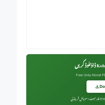
Koh Qa
Free Urdu Novel PD
Do