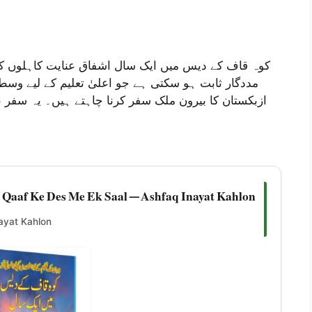
کوہ قاف کے دیس میں ایک سال اشفاق عنایت کاہلوں کا 
مددگار ثابت ہو سکتی ہے جو اعلیٰ تعلیم کے لیے وس،
ازبکستان کا بیرون ملک سفر کرنا چاہتے ہیں۔ یہ سفر نا
 Qaaf Ke Des Me Ek Saal — Ashfaq Inayat Kahlon
ayat Kahlon