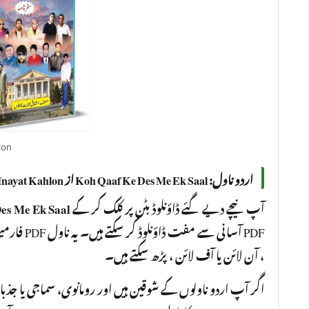
lon
اردو ناول: Koh Qaaf Ke Des Me Ek Saal از Ashfaq Inayat Kahlon
es Me Ek Saal
آپ نیچے دیے گئے ڈاؤنلوڈ بٹن پر کلک کر کے
فارمیٹ میں
، آن لائن یا آف لائن ، پڑھ سکتے ہیں۔
اگر آپ اردو ناولوں کے شوقین ہیں اور رومانوی، سماجی یا جذ