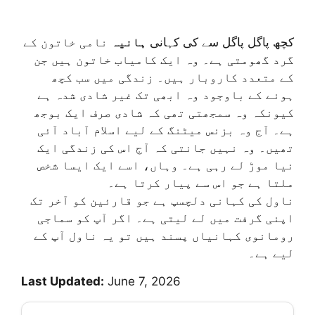
کچھ پاگل پاگل سے کی کہانی
ہانیہ
نامی خاتون کے
گرد گھومتی ہے۔ وہ ایک کامیاب خاتون ہیں جن
کے متعدد کاروبار ہیں۔ زندگی میں سب کچھ
ہونے کے باوجود وہ ابھی تک غیر شادی شدہ ہے
کیونکہ وہ سمجھتی تھی کہ شادی صرف ایک بوجھ
ہے۔ آج وہ بزنس میٹنگ کے لیے اسلام آباد آئی
تھیں۔ وہ نہیں جانتی کہ آج اس کی زندگی ایک
نیا موڑ لے رہی ہے۔ وہاں، اسے ایک ایسا شخص
ملتا ہے جو اس سے پیار کرتا ہے۔
ناول کی کہانی دلچسپ ہے جو قارئین کو آخر تک
اپنی گرفت میں لے لیتی ہے۔ اگر آپ کو سماجی
رومانوی کہانیاں پسند ہیں تو یہ ناول آپ کے
لیے ہے۔
Last Updated:
June 7, 2026