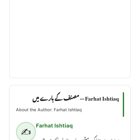
Farhat Ishtiaq — مصنف کے بارے میں
About the Author: Farhat Ishtiaq
Farhat Ishtiaq
✍️
Farhat Ishtiaq ایک مشہور اردو ناول نگار ہیں جن