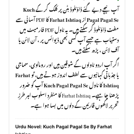
Kuch
آپ نیچے دیے گئے ڈاؤنلوڈ بٹن پر کلک کر کے
کا PDF آسانی سے
Farhat Ishtiaq
از
Pagal Pagal Se
مفت ڈاؤنلوڈ کر سکتے ہیں۔ یہ ناول PDF فارمیٹ میں
دستیاب ہے جسے آپ کسی بھی ڈیوائس پر ، آن لائن یا
آف لائن ، پڑھ سکتے ہیں۔
اگر آپ اردو ناولوں کے شوقین ہیں اور رومانوی، سماجی
Farhat
یا جذباتی کہانیوں سے لطف اندوز ہوتے ہیں، تو
آپ کو ضرور
Kuch Pagal Pagal Se
کا ناول
Ishtiaq
پڑھنا چا ہیے۔ Farhat Ishtiaq کا منفرد اسلوب اہر طرزِ
تحریر لاکھوں قارئین کے دلوں میں بسا ہوا ہے۔
Urdu Novel: Kuch Pagal Pagal Se By Farhat