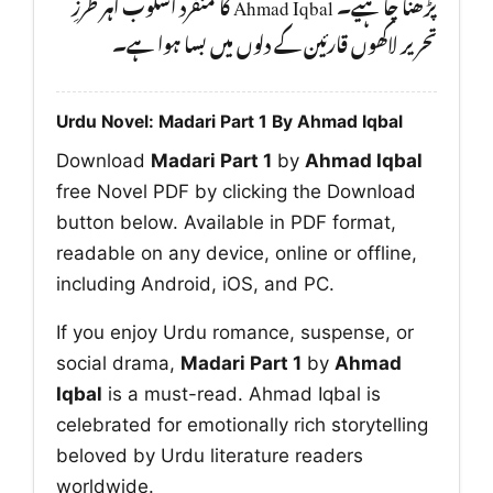
پڑھنا چا ہیے۔ Ahmad Iqbal کا منفرد اسلوب اہر طرزِ
تحریر لاکھوں قارئین کے دلوں میں بسا ہوا ہے۔
Urdu Novel: Madari Part 1 By Ahmad Iqbal
Download
Madari Part 1
by
Ahmad Iqbal
free Novel PDF by clicking the Download
button below. Available in PDF format,
readable on any device, online or offline,
including Android, iOS, and PC.
If you enjoy Urdu romance, suspense, or
social drama,
Madari Part 1
by
Ahmad
Iqbal
is a must-read. Ahmad Iqbal is
celebrated for emotionally rich storytelling
beloved by Urdu literature readers
worldwide.