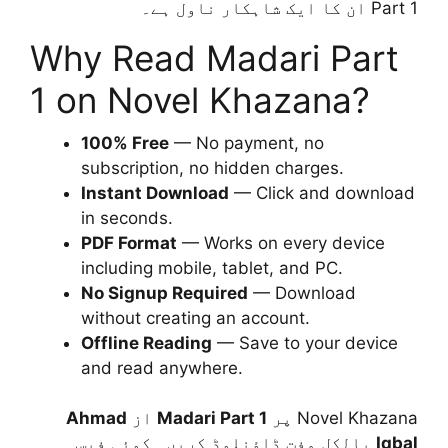
Part 1 ان کا ایک شاہکار ناول ہے۔
Why Read Madari Part
1 on Novel Khazana?
100% Free
— No payment, no
subscription, no hidden charges.
Instant Download
— Click and download
in seconds.
PDF Format
— Works on every device
including mobile, tablet, and PC.
No Signup Required
— Download
without creating an account.
Offline Reading
— Save to your device
and read anywhere.
Ahmad
از
Madari Part 1
Novel Khazana پر
بالکل مفت ڈاؤنلوڈ کریں۔ کوئی فیس
Iqbal