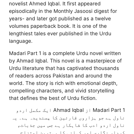
novelist Ahmed Iqbal. It first appeared
episodically in the Monthly Jasoosi digest for
years- and later got published as a twelve
volumes paperback book. It is one of the
lengthiest tales ever published in the Urdu
language.
Madari Part 1 is a complete Urdu novel written
by Ahmad Iqbal. This novel is a masterpiece of
Urdu literature that has captivated thousands
of readers across Pakistan and around the
world. The story is rich with emotional depth,
compelling characters, and vivid storytelling
that defines the best of Urdu fiction.
Madari Part 1 از Ahmad Iqbal ایک مکمل اردو
ناول ہے جو ہزاروں قارئین کا پسندیدہ ہے۔ یہ
ناول اردو ادب کا شاہکار ہے جس میں جذبات،
کردار نگاری اور کہانی کا بہترین امتزاج