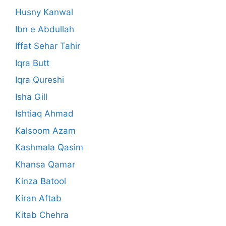
Husny Kanwal
Ibn e Abdullah
Iffat Sehar Tahir
Iqra Butt
Iqra Qureshi
Isha Gill
Ishtiaq Ahmad
Kalsoom Azam
Kashmala Qasim
Khansa Qamar
Kinza Batool
Kiran Aftab
Kitab Chehra