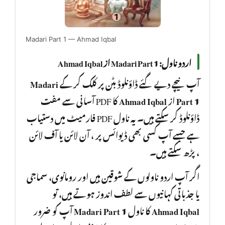
Madari Part 1 — Ahmad Iqbal
اردو ناول: Madari Part 1 از Ahmad Iqbal
Madari
آپ نیچے دیے گئے ڈاؤنلوڈ بٹن پر کلک کر کے
کا PDF آسانی سے مفت
Ahmad Iqbal
از
Part 1
ڈاؤنلوڈ کر سکتے ہیں۔ یہ ناول PDF فارمیٹ میں دستیاب
ہے جسے آپ کسی بھی ڈیوائس پر ، آن لائن یا آف لائن
، پڑھ سکتے ہیں۔
اگر آپ اردو ناولوں کے شوقین ہیں اور رومانوی، سماجی
یا جذباتی کہانیوں سے لطف اندوز ہوتے ہیں، تو
آپ کو ضرور
Madari Part 1
کا ناول
Ahmad Iqbal