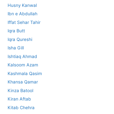
Husny Kanwal
Ibn e Abdullah
Iffat Sehar Tahir
Iqra Butt
Iqra Qureshi
Isha Gill
Ishtiaq Ahmad
Kalsoom Azam
Kashmala Qasim
Khansa Qamar
Kinza Batool
Kiran Aftab
Kitab Chehra