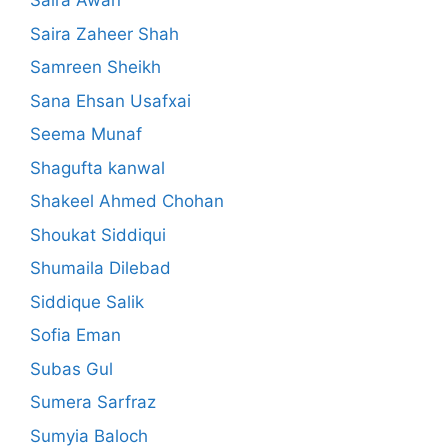
Saira Awan
Saira Zaheer Shah
Samreen Sheikh
Sana Ehsan Usafxai
Seema Munaf
Shagufta kanwal
Shakeel Ahmed Chohan
Shoukat Siddiqui
Shumaila Dilebad
Siddique Salik
Sofia Eman
Subas Gul
Sumera Sarfraz
Sumyia Baloch