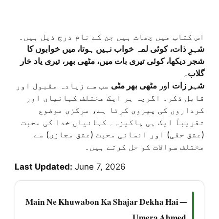
اس کتاب میں چھات ہیں جن کے نام درج ذیل ہیں۔
شہرِ ذات، کوئی لمہ خواب نہیں ہوتا، میں خوابوں کا
شجر دیکھا، کوئی تیری بات میں، مٹھی بھر، تیری یاد خار
گلاب۔
شہر زات
اور
مٹھی بھر مٹی
سب سے زیادہ مقبول اور
قابل ذکر۔ اگرچہ ہر ایک مختلف کہانیاں اور
کرداروں کی پیروی کرتا ہے، مرکزی موضوع
تقریباً ایک ہی پاکیزہ۔ کہانیاں خدا کی محبت
(عشق حقی) اور انسانی محبت (عشق مجازی) سے
مختلف سوالات کو حل کرتے ہیں۔
Last Updated:
June 7, 2026
Main Ne Khuwabon Ka Shajar Dekha Hai —
Umera Ahmed