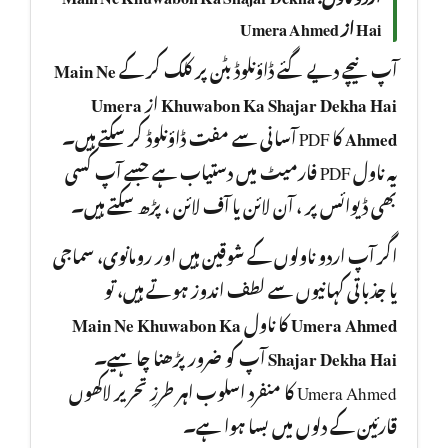
Hai از Umera Ahmed
Main Ne
آپ نیچے دیے گئے ڈاؤنلوڈ بٹن پر کلک کر کے
Umera
از
Khuwabon Ka Shajar Dekha Hai
کا PDF آسانی سے مفت ڈاؤنلوڈ کر سکتے ہیں۔
Ahmed
یہ ناول PDF فارمیٹ میں دستیاب ہے جسے آپ کسی
بھی ڈیوائس پر ، آن لائن یا آف لائن ، پڑھ سکتے ہیں۔
اگر آپ اردو ناولوں کے شوقین ہیں اور رومانوی، سماجی
یا جذباتی کہانیوں سے لطف اندوز ہوتے ہیں، تو
Main Ne Khuwabon Ka
کا ناول
Umera Ahmed
آپ کو ضرور پڑھنا چا ہیے۔
Shajar Dekha Hai
Umera Ahmed کا منفرد اسلوب اہر طرزِ تحریر لاکھوں
قارئین کے دلوں میں بسا ہوا ہے۔