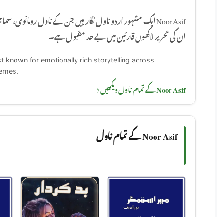
ایک مشہور اردو ناول نگار ہیں جن کے ناول رومانوی، سماجی اور
ان کی تحریر لاکھوں قارئین میں بے حد مقبول ہے۔
st known for emotionally rich storytelling across
hemes.
Noor Asif کے تمام ناول دیکھیں ‹
Noor Asif کے تمام ناول