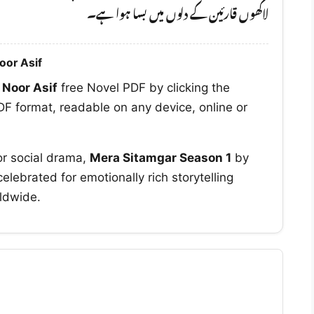
لاکھوں قارئین کے دلوں میں بسا ہوا ہے۔
oor Asif
y
Noor Asif
free Novel PDF by clicking the
F format, readable on any device, online or
or social drama,
Mera Sitamgar Season 1
by
elebrated for emotionally rich storytelling
ldwide.