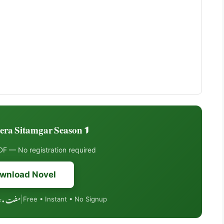
a Sitamgar Season 1 ڈاؤنلوڈ کریں
F — No registration required
wnload Novel
مفت • PDF فارمیٹ • موبائل فرینڈلی
|
Free • Instant • No Signup