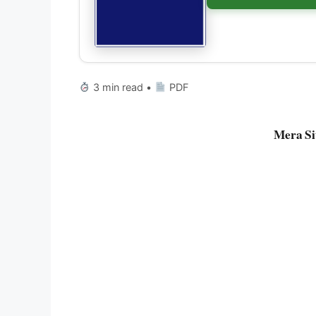
3 min read •
PDF
Mera Si