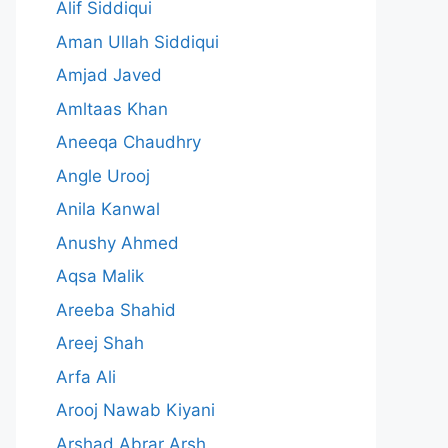
Alif Siddiqui
Aman Ullah Siddiqui
Amjad Javed
Amltaas Khan
Aneeqa Chaudhry
Angle Urooj
Anila Kanwal
Anushy Ahmed
Aqsa Malik
Areeba Shahid
Areej Shah
Arfa Ali
Arooj Nawab Kiyani
Arshad Abrar Arsh