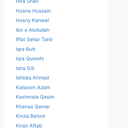
Hira Shah
Husna Hussain
Husny Kanwal
Ibn e Abdullah
Iffat Sehar Tahir
Iqra Butt
Iqra Qureshi
Isha Gill
Ishtiaq Ahmad
Kalsoom Azam
Kashmala Qasim
Khansa Qamar
Kinza Batool
Kiran Aftab