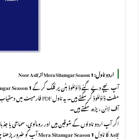
اردو ناول: Mera Sitamgar Season 1 از Noor Asif
mgar Season 1
آپ نیچے دیے گئے ڈاؤنلوڈ بٹن پر کلک کر کے
فارمیٹ میں دستیاب ہے جسے آپ کسی
آف لائن ، پڑھ سکتے ہیں۔
اگر آپ اردو ناولوں کے شوقین ہیں اور رومانوی، سماجی یا جذ
Mera Sitamgar Season 1
کا ناول
Asif