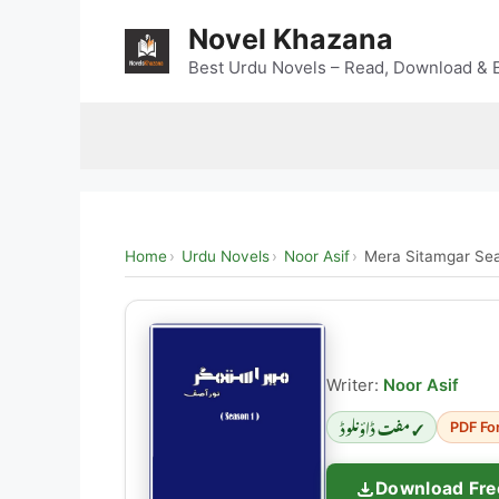
Skip
Novel Khazana
to
content
Best Urdu Novels – Read, Download & E
Home
Urdu Novels
Noor Asif
Mera Sitamgar Se
Writer:
Noor Asif
✓ مفت ڈاؤنلوڈ
PDF Fo
Download Fre