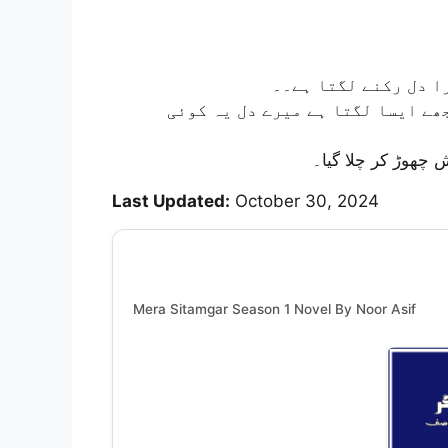
ا دل رکنے لگتا ہے۔۔
جب میں سوچتا ہوں وہ کسی اور کی ہو جائے گی تو مجھے ایسا لگتا ہے میرے دل یہ کوئی
چھوڑ کر چلا گیا۔
Last Updated:
October 30, 2024
Mera Sitamgar Season 1 Novel By Noor Asif