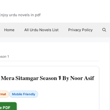
njoy urdu novels in pdf
Home
All Urdu Novels List
Privacy Policy
ason 1
Mera Sitamgar Season 1 By Noor Asif
rmat
Mobile Friendly
e PDF