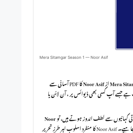
Mera Sitamgar Season 1 — Noor Asif
کا PDF آسانی سے
Noor Asif
از
Mera Sita
مفت ڈاؤنلوڈ کر سکتے ہیں۔ یہ ناول PDF  بھی ڈیوائس پر ، آن لائن یا
Noor
باتی کہانیوں سے لطف اندوز ہوتے ہیں، تو
آپ کو ضرور پڑھنا چا ہیے۔ Noor Asif کا منفرد اسلوب اہر طرزِ تحریر