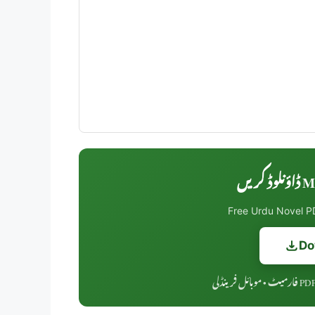
Mer
Free Urdu Novel PD
Do