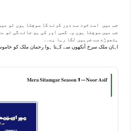
جب میں اسے خود سے دور کرنے کا سوچتا ہوں تو میر
ہتھوڑے سے ضربیں لگا رہا ہے۔۔
اہان ملک سرخ آنکھوں سے کہتا ہوا رحمان ملک کو خاموش 
Mera Sitamgar Season 1 — Noor Asif