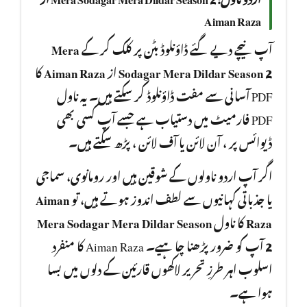
Aiman Raza
Mera
آپ نیچے دیے گئے ڈاؤنلوڈ بٹن پر کلک کر کے
کا
Aiman Raza
از
Sodagar Mera Dildar Season 2
PDF آسانی سے مفت ڈاؤنلوڈ کر سکتے ہیں۔ یہ ناول
PDF فارمیٹ میں دستیاب ہے جسے آپ کسی بھی
ڈیوائس پر ، آن لائن یا آف لائن ، پڑھ سکتے ہیں۔
اگر آپ اردو ناولوں کے شوقین ہیں اور رومانوی، سماجی
Aiman
یا جذباتی کہانیوں سے لطف اندوز ہوتے ہیں، تو
Mera Sodagar Mera Dildar Season
کا ناول
Raza
آپ کو ضرور پڑھنا چا ہیے۔ Aiman Raza کا منفرد
2
اسلوب اہر طرزِ تحریر لاکھوں قارئین کے دلوں میں بسا
ہوا ہے۔