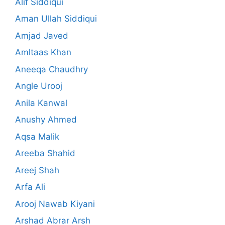
Alif Siddiqui
Aman Ullah Siddiqui
Amjad Javed
Amltaas Khan
Aneeqa Chaudhry
Angle Urooj
Anila Kanwal
Anushy Ahmed
Aqsa Malik
Areeba Shahid
Areej Shah
Arfa Ali
Arooj Nawab Kiyani
Arshad Abrar Arsh