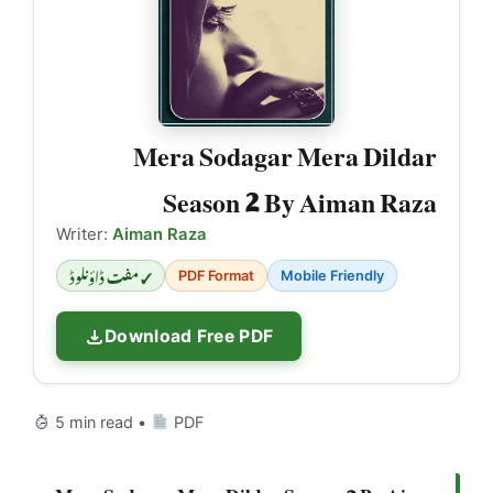
Mera Sodagar Mera Dildar
Season 2 By Aiman Raza
Writer:
Aiman Raza
✓ مفت ڈاؤنلوڈ
PDF Format
Mobile Friendly
Download Free PDF
5 min read •
PDF
Mera Sodagar Mera Dildar Season 2 By Aiman