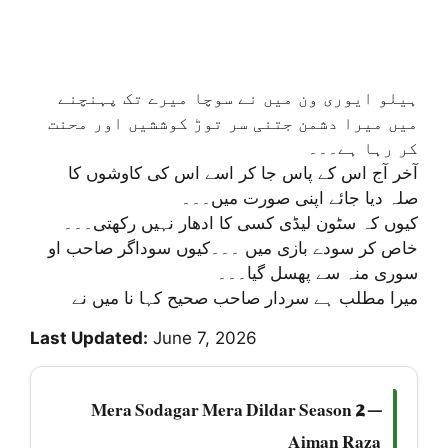
ہیلو ایوری ون میں نے سوچا میرے تک پہنچنے
میں میرا دشمن جتنی سر توڑ کوششیں اور محنت
کر رہا ہے۔۔۔
آخر آج اس کے پاس جا کر اسے اس کی کاوشوں کا
صلہ دیا جائے اپنی صورت میں۔۔۔
کیوں کہ سٹون لیڈی کسی کا ادھار نہیں رکھتی۔۔۔
خاص کر سودے بازی میں ۔۔۔کیوں سوداگر صاحب او
سوری منہ سے پھسل گیا۔۔۔
میرا مطلب ہے سردار صاحب صحیح کہا نا میں نے
Last Updated:
June 7, 2026
Mera Sodagar Mera Dildar Season 2 —
Aiman Raza