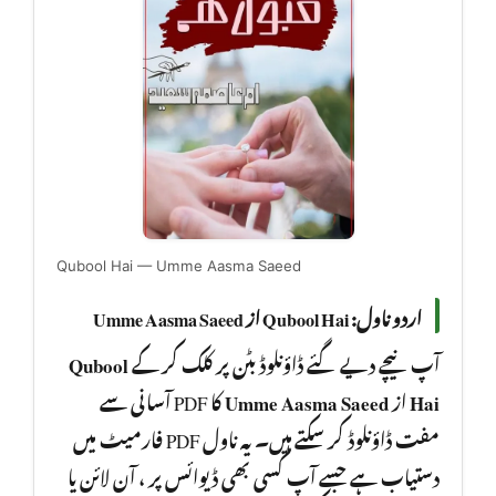
Qubool Hai — Umme Aasma Saeed
اردو ناول: Qubool Hai از Umme Aasma Saeed
Qubool
آپ نیچے دیے گئے ڈاؤنلوڈ بٹن پر کلک کر کے
کا PDF آسانی سے
Umme Aasma Saeed
از
Hai
مفت ڈاؤنلوڈ کر سکتے ہیں۔ یہ ناول PDF فارمیٹ میں
دستیاب ہے جسے آپ کسی بھی ڈیوائس پر ، آن لائن یا