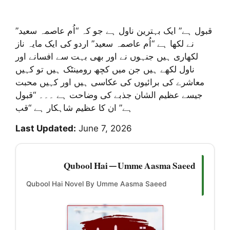
قبول ہے” ایک بہترین ناول ہے جو کہ “اُم عاصمہ سعید”
نے لکھا ہے “اُم عاصمہ سعید” اردو کی ایک مایہ ناز
لکھاری ہیں جنہوں نے اور بھی بہت سے افسانے اور
ناول لکھے ہیں جن میں کچھ رومینٹک ہیں تو کہیں
معاشرے کی برائیوں کی عکاسی ہیں اور کہیں محبت
جیسے عظیم الشان جذبے کی وضاحت ہے ۔۔۔ “قبول
ہے” ان کا عظیم شاہکار ہے “قب
Last Updated:
June 7, 2026
Qubool Hai — Umme Aasma Saeed
Qubool Hai Novel By Umme Aasma Saeed