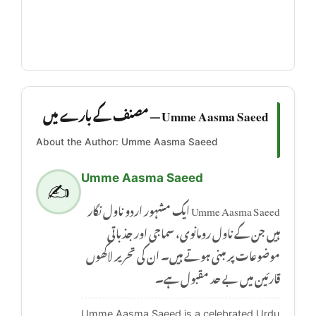
Umme Aasma Saeed — مصنف کے بارے میں
About the Author: Umme Aasma Saeed
Umme Aasma Saeed
✍️
Umme Aasma Saeed ایک مشہور اردو ناول نگار
ہیں جن کے ناول رومانوی، سماجی اور جذباتی
موضوعات پر مبنی ہوتے ہیں۔ ان کی تحریر لاکھوں
قارئین میں بے حد مقبول ہے۔
Umme Aasma Saeed is a celebrated Urdu