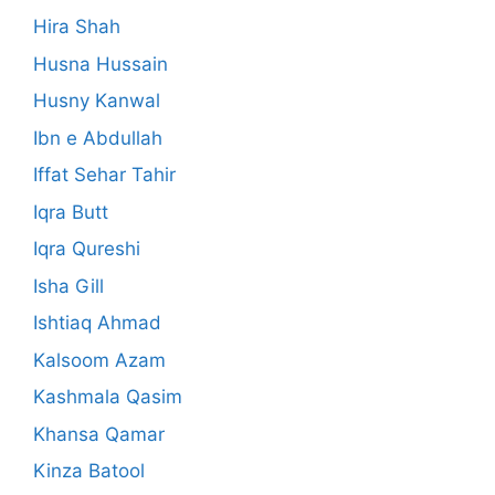
Hira Shah
Husna Hussain
Husny Kanwal
Ibn e Abdullah
Iffat Sehar Tahir
Iqra Butt
Iqra Qureshi
Isha Gill
Ishtiaq Ahmad
Kalsoom Azam
Kashmala Qasim
Khansa Qamar
Kinza Batool