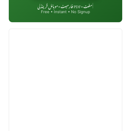
مفت • PDF فارمیٹ • موبائل فرینڈلی
|
Free • Instant • No Signup