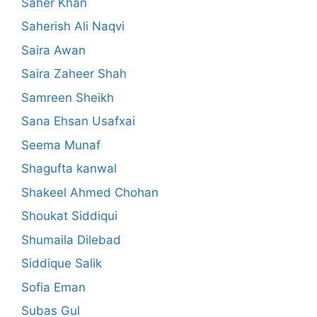
Saher Khan
Saherish Ali Naqvi
Saira Awan
Saira Zaheer Shah
Samreen Sheikh
Sana Ehsan Usafxai
Seema Munaf
Shagufta kanwal
Shakeel Ahmed Chohan
Shoukat Siddiqui
Shumaila Dilebad
Siddique Salik
Sofia Eman
Subas Gul