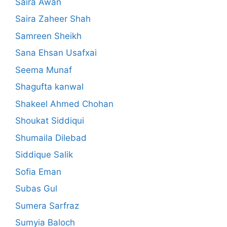
Saira Awan
Saira Zaheer Shah
Samreen Sheikh
Sana Ehsan Usafxai
Seema Munaf
Shagufta kanwal
Shakeel Ahmed Chohan
Shoukat Siddiqui
Shumaila Dilebad
Siddique Salik
Sofia Eman
Subas Gul
Sumera Sarfraz
Sumyia Baloch