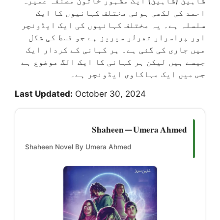
شاہین (شاہین) ایک مشہور خاتون مصنفہ عمیرہ
احمد کی لکھی ہوئی مختلف کہانیوں کا ایک
سلسلہ ہے۔ یہ مختلف کہانیوں کی ایک ایڈونچر
اور پراسرار تھرلر سیریز ہے جو قسط کی شکل
میں جاری کی گئی ہے۔ ہر کہانی کے کردار ایک
جیسے ہیں لیکن ہر کہانی کا ایک الگ موضوع ہے
جس میں ایک مہاکاوی ایڈونچر ہے۔
Last Updated:
October 30, 2024
Shaheen — Umera Ahmed
Shaheen Novel By Umera Ahmed