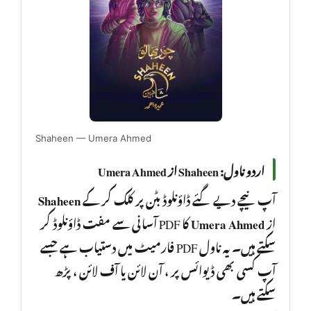
Shaheen — Umera Ahmed
اردو ناول: Shaheen از Umera Ahmed
Shaheen
آپ نیچے دیے گئے ڈاؤنلوڈ بٹن پر کلک کر کے
کا PDF آسانی سے مفت ڈاؤنلوڈ کر
Umera Ahmed
از
سکتے ہیں۔ یہ ناول PDF فارمیٹ میں دستیاب ہے جسے
آپ کسی بھی ڈیوائس پر ، آن لائن یا آف لائن ، پڑھ
سکتے ہیں۔