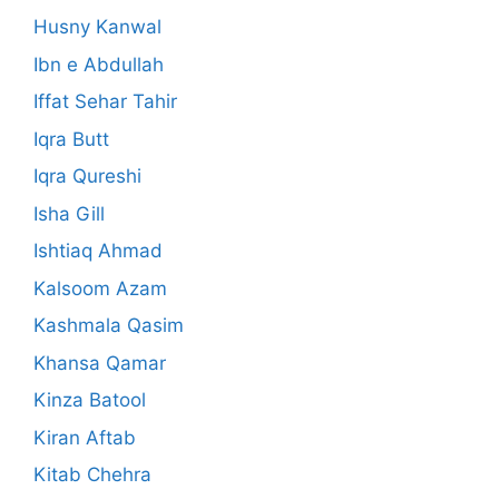
Husny Kanwal
Ibn e Abdullah
Iffat Sehar Tahir
Iqra Butt
Iqra Qureshi
Isha Gill
Ishtiaq Ahmad
Kalsoom Azam
Kashmala Qasim
Khansa Qamar
Kinza Batool
Kiran Aftab
Kitab Chehra