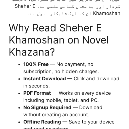
کردار اور بے مثال کہانی ملتی ہے۔ Sheher E
Khamoshan ان کا ایک شاہکار ناول ہے۔
Why Read Sheher E
Khamoshan on Novel
Khazana?
100% Free
— No payment, no
subscription, no hidden charges.
Instant Download
— Click and download
in seconds.
PDF Format
— Works on every device
including mobile, tablet, and PC.
No Signup Required
— Download
without creating an account.
Offline Reading
— Save to your device
and read anywhere.