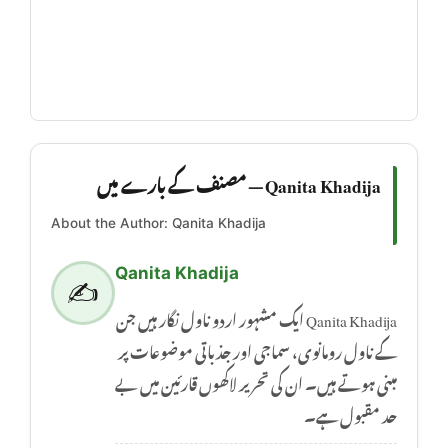
Qanita Khadija — مصنف کے بارے میں
About the Author: Qanita Khadija
Qanita Khadija
✍️
Qanita Khadija ایک مشہور اردو ناول نگار ہیں جن
کے ناول رومانوی، سماجی اور جذباتی موضوعات پر
مبنی ہوتے ہیں۔ ان کی تحریر لاکھوں قارئین میں بے
حد مقبول ہے۔