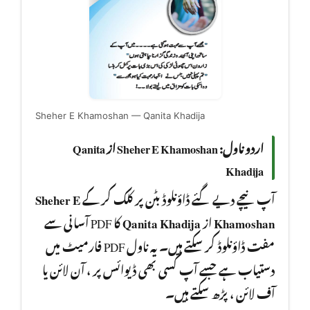
Sheher E Khamoshan — Qanita Khadija
اردو ناول: Sheher E Khamoshan از Qanita
Khadija
Sheher E
آپ نیچے دیے گئے ڈاؤنلوڈ بٹن پر کلک کر کے
کا PDF آسانی سے
Qanita Khadija
از
Khamoshan
مفت ڈاؤنلوڈ کر سکتے ہیں۔ یہ ناول PDF فارمیٹ میں
دستیاب ہے جسے آپ کسی بھی ڈیوائس پر ، آن لائن یا
آف لائن ، پڑھ سکتے ہیں۔