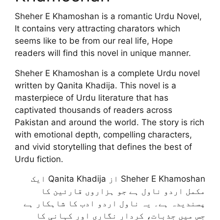
Sheher E Khamoshan is a romantic Urdu Novel,
It contains very attracting charators which
seems like to be from our real life, Hope
readers will find this novel in unique manner.
Sheher E Khamoshan is a complete Urdu novel
written by Qanita Khadija. This novel is a
masterpiece of Urdu literature that has
captivated thousands of readers across
Pakistan and around the world. The story is rich
with emotional depth, compelling characters,
and vivid storytelling that defines the best of
Urdu fiction.
Sheher E Khamoshan از Qanita Khadija ایک
مکمل اردو ناول ہے جو ہزاروں قارئین کا
پسندیدہ ہے۔ یہ ناول اردو ادب کا شاہکار ہے
جس میں جذبات، کردار نگاری اور کہانی کا