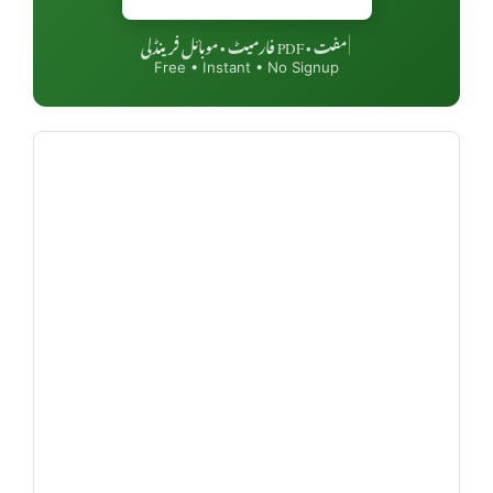
مفت • PDF فارمیٹ • موبائل فرینڈلی
|
Free • Instant • No Signup