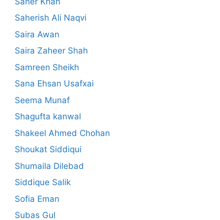
Saher Khan
Saherish Ali Naqvi
Saira Awan
Saira Zaheer Shah
Samreen Sheikh
Sana Ehsan Usafxai
Seema Munaf
Shagufta kanwal
Shakeel Ahmed Chohan
Shoukat Siddiqui
Shumaila Dilebad
Siddique Salik
Sofia Eman
Subas Gul