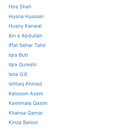
Hira Shah
Husna Hussain
Husny Kanwal
Ibn e Abdullah
Iffat Sehar Tahir
Iqra Butt
Iqra Qureshi
Isha Gill
Ishtiaq Ahmad
Kalsoom Azam
Kashmala Qasim
Khansa Qamar
Kinza Batool