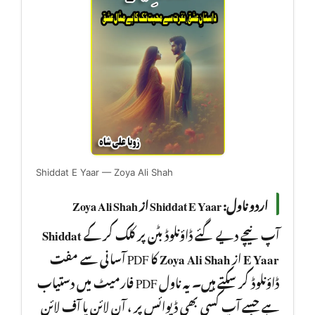
Shiddat E Yaar — Zoya Ali Shah
اردو ناول: Shiddat E Yaar از Zoya Ali Shah
Shiddat
آپ نیچے دیے گئے ڈاؤنلوڈ بٹن پر کلک کر کے
کا PDF آسانی سے مفت
Zoya Ali Shah
از
E Yaar
ڈاؤنلوڈ کر سکتے ہیں۔ یہ ناول PDF فارمیٹ میں دستیاب
ہے جسے آپ کسی بھی ڈیوائس پر ، آن لائن یا آف لائن