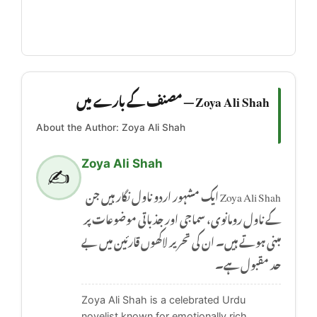
Zoya Ali Shah — مصنف کے بارے میں
About the Author: Zoya Ali Shah
Zoya Ali Shah
✍️
Zoya Ali Shah ایک مشہور اردو ناول نگار ہیں جن
کے ناول رومانوی، سماجی اور جذباتی موضوعات پر
مبنی ہوتے ہیں۔ ان کی تحریر لاکھوں قارئین میں بے
حد مقبول ہے۔
Zoya Ali Shah is a celebrated Urdu
novelist known for emotionally rich