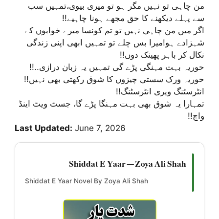
من چاہی تو نہیں مگر ہو تو میری بیوی،تمہیں سب
سے پہلے دیکھنے کا حق مجھے ہونا چاہیے!!
اگر میں من چاہی نہیں تو تم کونسا میرے خوابوں کے
شہزادے ہو!میرا بس چلے تو تمہیں ابھی اپنی زندگی
نکال کر باہر پھینک دوں!!
حوریہ بہت مہنگی پڑے گی تمہیں یہ زبان درازی..!!
حوریہ ورک سستی چیزوں کا شوق رکھتی بھی نہیں!!
انٹرسٹنگ ویری انٹرسٹنگ!!
تمہارا یہ شوق بھی بہت مہنگا پڑے گا، جسٹ ویٹ اینڈ
واچ!!
Last Updated:
June 7, 2026
Shiddat E Yaar — Zoya Ali Shah
Shiddat E Yaar Novel By Zoya Ali Shah