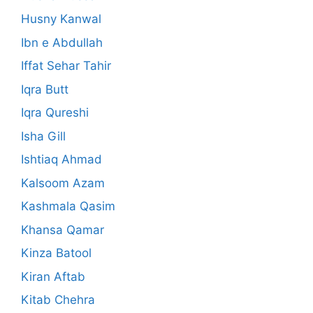
Husny Kanwal
Ibn e Abdullah
Iffat Sehar Tahir
Iqra Butt
Iqra Qureshi
Isha Gill
Ishtiaq Ahmad
Kalsoom Azam
Kashmala Qasim
Khansa Qamar
Kinza Batool
Kiran Aftab
Kitab Chehra