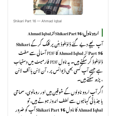
Shikari Part 16 — Ahmad Iqbal
اردو ناول: Shikari Part 16 از Ahmad Iqbal
Shikari
آپ نیچے دیے گئے ڈاؤنلوڈ بٹن پر کلک کر کے
کا PDF آسانی سے مفت
Ahmad Iqbal
از
Part 16
ڈاؤنلوڈ کر سکتے ہیں۔ یہ ناول PDF فارمیٹ میں دستیاب
ہے جسے آپ کسی بھی ڈیوائس پر ، آن لائن یا آف لائن
، پڑھ سکتے ہیں۔
اگر آپ اردو ناولوں کے شوقین ہیں اور رومانوی، سماجی
یا جذباتی کہانیوں سے لطف اندوز ہوتے ہیں، تو
آپ کو ضرور
Shikari Part 16
کا ناول
Ahmad Iqbal