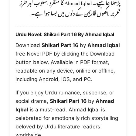
پڑھنا چا ہیے۔ Ahmad Iqbal کا منفرد اسلوب اہر طرزِ
تحریر لاکھوں قارئین کے دلوں میں بسا ہوا ہے۔
Urdu Novel: Shikari Part 16 By Ahmad Iqbal
Download
Shikari Part 16
by
Ahmad Iqbal
free Novel PDF by clicking the Download
button below. Available in PDF format,
readable on any device, online or offline,
including Android, iOS, and PC.
If you enjoy Urdu romance, suspense, or
social drama,
Shikari Part 16
by
Ahmad
Iqbal
is a must-read. Ahmad Iqbal is
celebrated for emotionally rich storytelling
beloved by Urdu literature readers
worldwide.