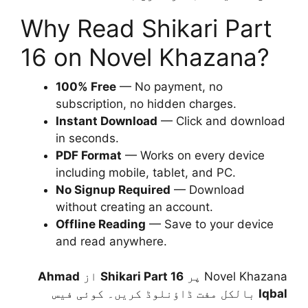
Why Read Shikari Part
16 on Novel Khazana?
100% Free
— No payment, no
subscription, no hidden charges.
Instant Download
— Click and download
in seconds.
PDF Format
— Works on every device
including mobile, tablet, and PC.
No Signup Required
— Download
without creating an account.
Offline Reading
— Save to your device
and read anywhere.
Ahmad
از
Shikari Part 16
Novel Khazana پر
بالکل مفت ڈاؤنلوڈ کریں۔ کوئی فیس
Iqbal