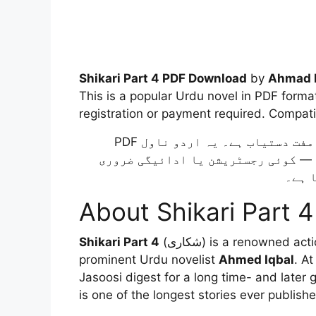
Shikari Part 4 PDF Download
by
Ahmad 
This is a popular Urdu novel in PDF form
registration or payment required. Compati
Novel Khazana پر مفت دستیاب ہے۔ یہ اردو ناول PDF
 — کوئی رجسٹریشن یا ادائیگی ضروری
About Shikari Part 4
Shikari Part 4
(شکاری) is a renowned action-adventure serial novel authored by a
prominent Urdu novelist
Ahmed Iqbal
. At
Jasoosi digest for a long time- and later
is one of the longest stories ever publish