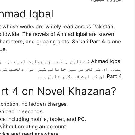
Ahmad Iqbal
t whose works are widely read across Pakistan,
orldwide. The novels of Ahmad Iqbal are known
characters, and gripping plots. Shikari Part 4 is one
ue.
کے ناول پاکستان، بھارت اور دنیا بھر کے ا
Part 4 ان کا ایک شاہکار ناول ہے۔
rt 4 on Novel Khazana?
ription, no hidden charges.
nload in seconds.
e including mobile, tablet, and PC.
thout creating an account.
vice and read anywhere.