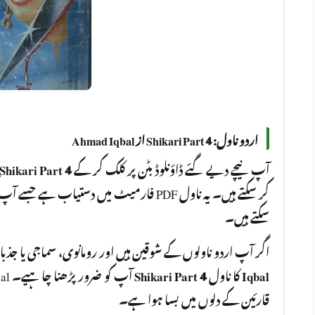
اردو ناول: Shikari Part 4 از Ahmad Iqbal
Shikari Part 4
آپ نیچے دیے گئے ڈاؤنلوڈ بٹن پر کلک کر کے
فارمیٹ میں دستیاب ہے جسے آپ کسی بھی ڈیوائس
سکتے ہیں۔
اگر آپ اردو ناولوں کے شوقین ہیں اور رومانوی، سماجی یا جذ
Shikari Part 4
کا ناول
Iqbal
قارئین کے دلوں میں بسا ہوا ہے۔