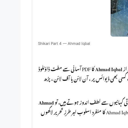
Shikari Part 4 — Ahmad Iqbal
کا PDF آسانی سے مفت ڈاؤنلوڈ
Ahmad Iqbal
از
کر سکتے ہیں۔ یہ ناول PDF  پر ، آن لائن یا آف لائن ، پڑھ
Ahmad
باتی کہانیوں سے لطف اندوز ہوتے ہیں، تو
آپ کو ضرور پڑھنا چا ہیے۔ Ahmad Iqbal کا منفرد اسلوب اہر طرزِ تحریر لاکھوں