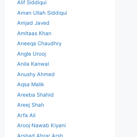
Alif Siddiqui
Aman Ullah Siddiqui
Amjad Javed
Amltaas Khan
Aneeqa Chaudhry
Angle Urooj
Anila Kanwal
Anushy Ahmed
Aqsa Malik
Areeba Shahid
Areej Shah
Arfa Ali
Arooj Nawab Kiyani
Arshad Abrar Arsh