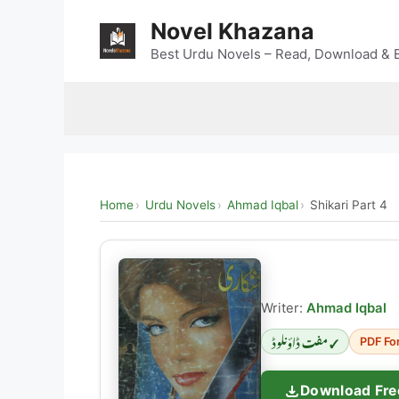
Skip
Novel Khazana
to
content
Best Urdu Novels – Read, Download & E
Home
Urdu Novels
Ahmad Iqbal
Shikari Part 4
Writer:
Ahmad Iqbal
✓ مفت ڈاؤنلوڈ
PDF Fo
Download Fre