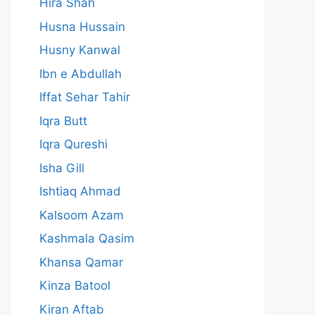
Hira Shah
Husna Hussain
Husny Kanwal
Ibn e Abdullah
Iffat Sehar Tahir
Iqra Butt
Iqra Qureshi
Isha Gill
Ishtiaq Ahmad
Kalsoom Azam
Kashmala Qasim
Khansa Qamar
Kinza Batool
Kiran Aftab