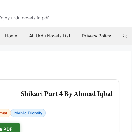
njoy urdu novels in pdf
Home
All Urdu Novels List
Privacy Policy
Shikari Part 4 By Ahmad Iqbal
rmat
Mobile Friendly
e PDF