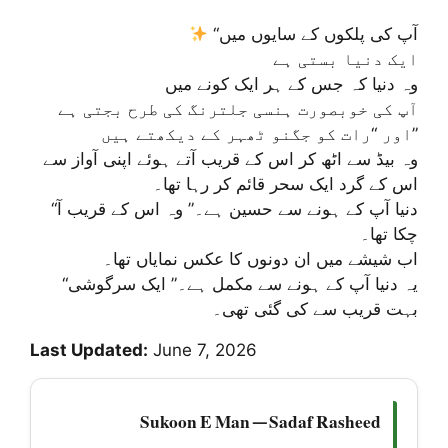
“آپ کی پلکوں کے سایوں میں
ایک دنیا بستی ہے
وہ دنیا کہ جس کے ہر ایک کونے میں
آپ کی خوبصورت ہنسی جلترنگ کی طرح بجتی ہے
اور “رات کو جگنو ٹھہر کے دیکھتے ہیں”
وہ بیڈ سے اٹھ کر اس کے قریب آتے ہوئے اپنی آواز سے
اس کے گرد ایک سحر قائم کر رہا تھا۔
“دنیا آپ کے ہونے سے حسین ہے۔” وہ اس کے قریب آ
چکا تھا۔
اب شیشے میں ان دونوں کا عکس نمایاں تھا۔
“یہ دنیا آپ کے ہونے سے مکمل ہے۔” ایک سرگوشی
بہت قریب سے کی گئی تھی۔
Last Updated:
June 7, 2026
Sukoon E Man — Sadaf Rasheed