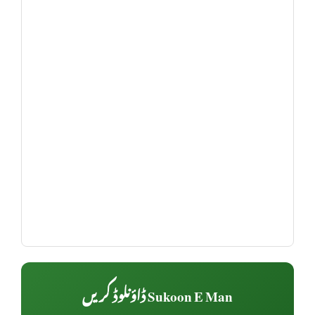
Sukoon E Man ڈاؤنلوڈ کریں