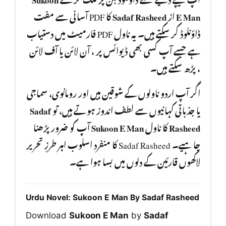
کا PDF آسانی سے مفت
Sadaf Rasheed
از
E Man
ڈاؤنلوڈ کر سکتے ہیں۔ یہ ناول PDF فارمیٹ میں دستیاب
ہے جسے آپ کسی بھی ڈیوائس پر ، آن لائن یا آف لائن
، پڑھ سکتے ہیں۔
اگر آپ اردو ناولوں کے شوقین ہیں اور رومانوی، سماجی
Sadaf
یا جذباتی کہانیوں سے لطف اندوز ہوتے ہیں، تو
آپ کو ضرور پڑھنا
Sukoon E Man
کا ناول
Rasheed
چا ہیے۔ Sadaf Rasheed کا منفرد اسلوب اہر طرزِ تحریر
لاکھوں قارئین کے دلوں میں بسا ہوا ہے۔
Urdu Novel: Sukoon E Man By Sadaf Rasheed
Download
Sukoon E Man
by
Sadaf