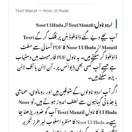
Tesri Manzil — Noor Ul Huda
اردو ناول: Tesri Manzil از Noor Ul Huda
Tesri
آپ نیچے دیے گئے ڈاؤنلوڈ بٹن پر کلک کر کے
کا PDF آسانی سے مفت
Noor Ul Huda
از
Manzil
ڈاؤنلوڈ کر سکتے ہیں۔ یہ ناول PDF فارمیٹ میں دستیاب
ہے جسے آپ کسی بھی ڈیوائس پر ، آن لائن یا آف لائن
، پڑھ سکتے ہیں۔
اگر آپ اردو ناولوں کے شوقین ہیں اور رومانوی، سماجی
Noor
یا جذباتی کہانیوں سے لطف اندوز ہوتے ہیں، تو
آپ کو ضرور پڑھنا چا
Tesri Manzil
کا ناول
Ul Huda
ہیے۔ Noor Ul Huda کا منفرد اسلوب اہر طرزِ تحریر
لاکھوں قارئین کے دلوں میں بسا ہوا ہے۔