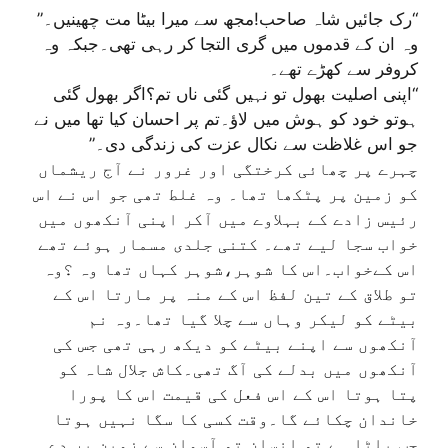
“رک جائیں شاہ صاحب!مجھ سے میرا بیٹا مت چھینیں۔”
وہ ان کے قدموں میں گری التجا کر رہی تھی۔جبکہ وہ
کروفر سے کھڑے تھے۔
“اپنی اصلیت بھول تو نہیں گئی ناں تم؟اگر بھول گئی
ہوتو خود کو ہوش میں لاؤ۔تم پر احسان کیا تھا میں نے
جو اس غلاظت سے نکال عزت کی زندگی دی۔”
چہرے پر چھائی کرختگی اور غرور نے آج ریشماں
کو زمین پر پٹکھا تھا۔ وہ غلط تھی جو اس نے اس
رئیس زادے کے بہلاوے میں آکر اپنی آنکھوں میں
خواب سجا لیے تھے۔ کتنی جلدی مسمار ہوئے تھے
اس کےخواب۔اس کا شوہر،شوہر کہاں تھا وہ ؟وہ
تو طلاق کے تین لفظ اس کے منہ پر مارتا اس کے
بیٹے کو لیکر وہاں سے چلا گیا تھا۔وہ نم
آنکھوں سے اپنے بیٹے کو دیکھ رہی تھی جس کی
آنکھوں میں بدلے کی آگ تھی۔کاش جلال شاہ کو
پتا ہوتا اس کے اس فعل کی قیمت اس کا پورا
خاندان چکائے گا۔وقت کسی کا سگا نہیں ہوتا
جب پلٹا ہے تو انسان تو آسمان سے زمین پر دے