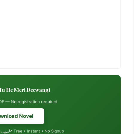
u He Meri Deewangi ڈاؤنلوڈ کریں
F — No registration required
wnload Novel
مفت • PDF فارمیٹ • موبائل فرینڈلی
|
Free • Instant • No Signup