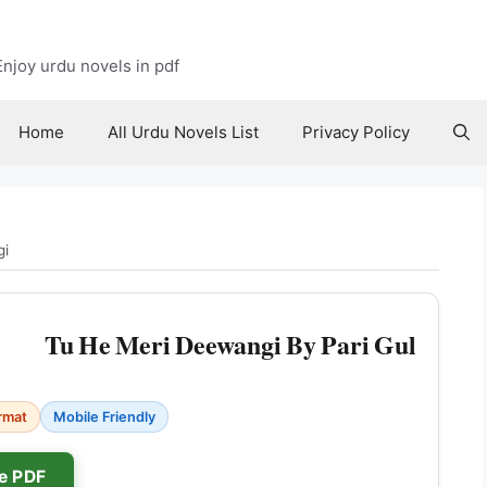
njoy urdu novels in pdf
Home
All Urdu Novels List
Privacy Policy
gi
Tu He Meri Deewangi By Pari Gul
rmat
Mobile Friendly
e PDF