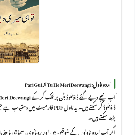
اردو ناول: Tu He Meri Deewangi از Pari Gul
Meri Deewangi
آپ نیچے دیے گئے ڈاؤنلوڈ بٹن پر کلک کر کے
فارمیٹ میں دستیاب ہے جسے آپ کسی بھی ،
پڑھ سکتے ہیں۔
اگر آپ اردو ناولوں کے شوقین ہیں اور رومانوی، سماجی یا جذ