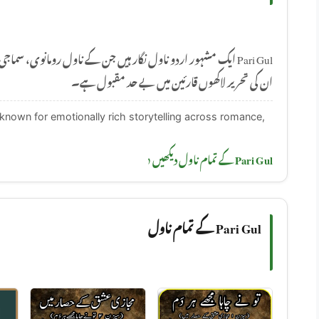
ایک مشہور اردو ناول نگار ہیں جن کے ناول رومانوی، سماجی اور 
ان کی تحریر لاکھوں قارئین میں بے حد مقبول ہے۔
t known for emotionally rich storytelling across romance,
Pari Gul کے تمام ناول دیکھیں ‹
Pari Gul کے تمام ناول