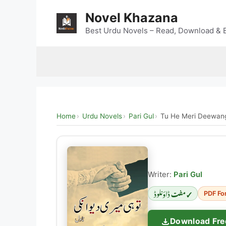
Skip
Novel Khazana
to
content
Best Urdu Novels – Read, Download & E
Home
Urdu Novels
Pari Gul
Tu He Meri Deewan
Writer:
Pari Gul
✓ مفت ڈاؤنلوڈ
PDF Fo
Download Fre