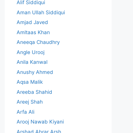
Alif Siddiqui
Aman Ullah Siddiqui
Amjad Javed
Amltaas Khan
Aneeqa Chaudhry
Angle Urooj
Anila Kanwal
Anushy Ahmed
Aqsa Malik
Areeba Shahid
Areej Shah
Arfa Ali
Arooj Nawab Kiyani
Arshad Abrar Arsh