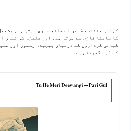
کہانی مختلف سطروں کے ساتھ جاری رہتی ہے، بشمول 
کا سامنا غازی سے ہوتا ہے، اور علیزہ کی تناؤ او
کہانی کرداروں کے درمیان پیچیدہ رشتوں اور علیز
کے گرد گھومتی ہے۔
Tu He Meri Deewangi — Pari Gul