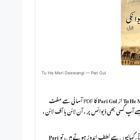
Tu He Meri Deewangi — Pari Gul
کا PDF آسانی سے مفت
Pari Gul
از
Tu He 
ڈاؤنلوڈ کر سکتے ہیں۔ یہ ناول PDF  ڈیوائس پر ، آن لائن یا آف لائن
Pari
باتی کہانیوں سے لطف اندوز ہوتے ہیں، تو