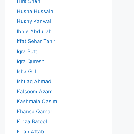
Hira Shah
Husna Hussain
Husny Kanwal
Ibn e Abdullah
Iffat Sehar Tahir
Iqra Butt
Iqra Qureshi
Isha Gill
Ishtiaq Ahmad
Kalsoom Azam
Kashmala Qasim
Khansa Qamar
Kinza Batool
Kiran Aftab