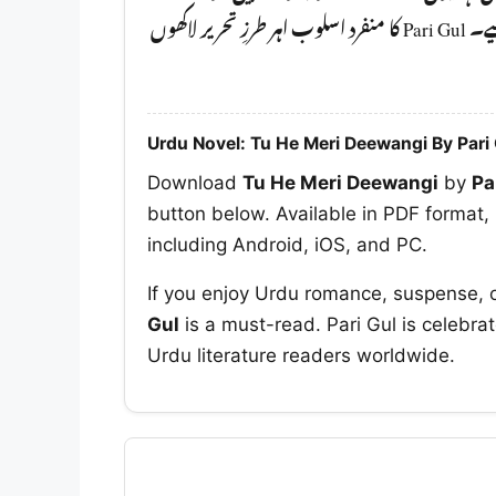
آپ کو ضرور پڑھنا چا ہیے۔ Pari Gul کا منفرد اسلوب اہر طرزِ تحریر لاکھوں
Urdu Novel: Tu He Meri Deewangi By Pari
Download
Tu He Meri Deewangi
by
Pa
button below. Available in PDF format, 
including Android, iOS, and PC.
If you enjoy Urdu romance, suspense, 
Gul
is a must-read. Pari Gul is celebrat
Urdu literature readers worldwide.