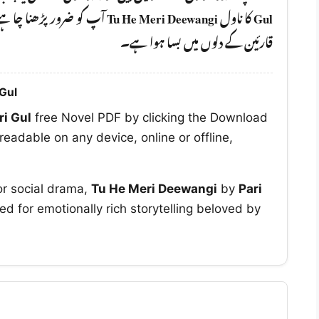
Tu He Meri Deewangi
کا ناول
Gul
قارئین کے دلوں میں بسا ہوا ہے۔
 Gul
ri Gul
free Novel PDF by clicking the Download
readable on any device, online or offline,
or social drama,
Tu He Meri Deewangi
by
Pari
ed for emotionally rich storytelling beloved by