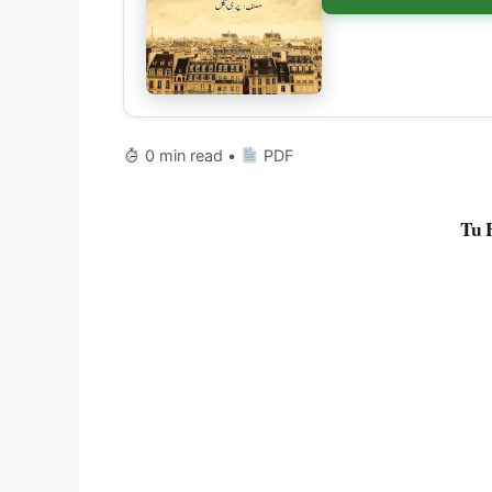
0 min read •
PDF
Tu 