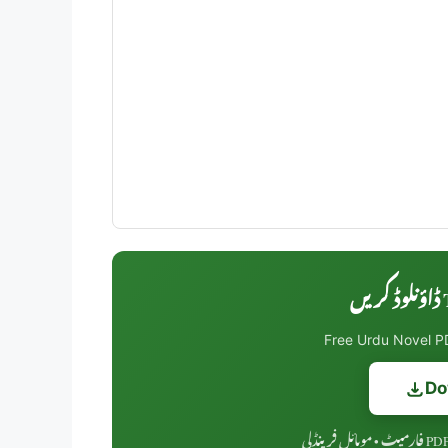
T
Free Urdu Novel PD
Do