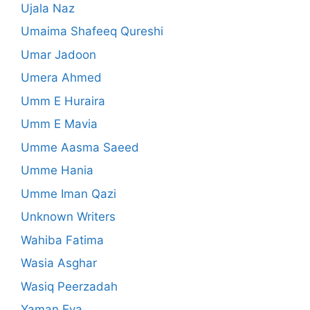
Ujala Naz
Umaima Shafeeq Qureshi
Umar Jadoon
Umera Ahmed
Umm E Huraira
Umm E Mavia
Umme Aasma Saeed
Umme Hania
Umme Iman Qazi
Unknown Writers
Wahiba Fatima
Wasia Asghar
Wasiq Peerzadah
Yaman Eva