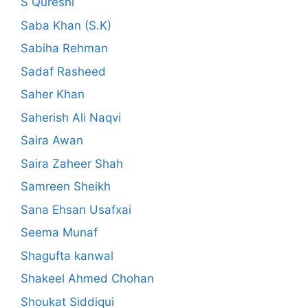
S Qureshi
Saba Khan (S.K)
Sabiha Rehman
Sadaf Rasheed
Saher Khan
Saherish Ali Naqvi
Saira Awan
Saira Zaheer Shah
Samreen Sheikh
Sana Ehsan Usafxai
Seema Munaf
Shagufta kanwal
Shakeel Ahmed Chohan
Shoukat Siddiqui