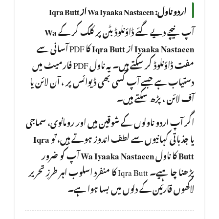
اردو ناول: Wa Iyaaka Nastaeen از Iqra Butt
Wa
آپ نیچے دیے گئے ڈاؤنلوڈ بٹن پر کلک کر کے
کا PDF آسانی سے
Iqra Butt
از
Iyaaka Nastaeen
مفت ڈاؤنلوڈ کر سکتے ہیں۔ یہ ناول PDF فارمیٹ میں
دستیاب ہے جسے آپ کسی بھی ڈیوائس پر ، آن لائن یا
آف لائن ، پڑھ سکتے ہیں۔
اگر آپ اردو ناولوں کے شوقین ہیں اور رومانوی، سماجی
Iqra
یا جذباتی کہانیوں سے لطف اندوز ہوتے ہیں، تو
آپ کو ضرور
Wa Iyaaka Nastaeen
کا ناول
Butt
پڑھنا چا ہیے۔ Iqra Butt کا منفرد اسلوب اہر طرزِ تحریر
لاکھوں قارئین کے دلوں میں بسا ہوا ہے۔