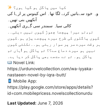
کیا میں پاگل ہو گیا ہوں؟
وہ خود سےباتیں کرنے لگا تھا۔ اس کینوس پر ارہا کی
آنکھیں بنی تھیں۔
کالی سیاہ سمندر سی گہری آنکھیں۔
تم،تم میرا پیچھا چھوڑ کیوں نہیں دیتی۔۔
کیوں پاگلوں کی طرح میرے پیچھے پڑی ہو۔کیوں
ہر وقت میرے سر پر سوار رہتی ہو۔۔نکلتی کیوں
نہیں ہو میرے دماغ سے؟؟ تم پاگل ہو !ہاں تم
پاگل ہو۔ تم نے مجھے بھی پاگل کر دیا ہے۔
Novel Link:
https://urdunovelcollection.com/wa-iyyaka-
nastaeen-novel-by-iqra-butt/
Mobile App:
https://play.google.com/store/apps/details?
id=com.mobilepricess.novelscollectionurdu
Last Updated:
June 7, 2026