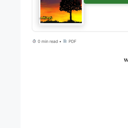
0 min read •
PDF
W