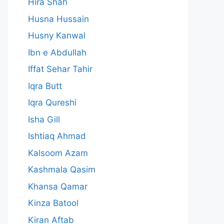
Hira Shah
Husna Hussain
Husny Kanwal
Ibn e Abdullah
Iffat Sehar Tahir
Iqra Butt
Iqra Qureshi
Isha Gill
Ishtiaq Ahmad
Kalsoom Azam
Kashmala Qasim
Khansa Qamar
Kinza Batool
Kiran Aftab