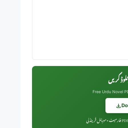
Free Urdu Novel PD
Do