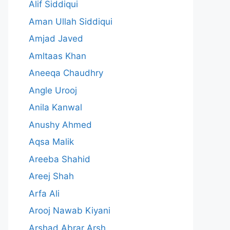
Alif Siddiqui
Aman Ullah Siddiqui
Amjad Javed
Amltaas Khan
Aneeqa Chaudhry
Angle Urooj
Anila Kanwal
Anushy Ahmed
Aqsa Malik
Areeba Shahid
Areej Shah
Arfa Ali
Arooj Nawab Kiyani
Arshad Abrar Arsh