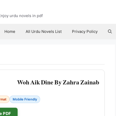
njoy urdu novels in pdf
Home
All Urdu Novels List
Privacy Policy
Woh Aik Dine By Zahra Zainab
rmat
Mobile Friendly
e PDF