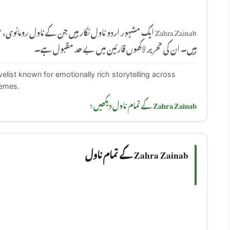
ایک مشہور اردو ناول نگار ہیں جن کے ناول رومانوی، سماجی او
ہیں۔ ان کی تحریر لاکھوں قارئین میں بے حد مقبول ہے۔
elist known for emotionally rich storytelling across
hemes.
Zahra Zainab کے تمام ناول دیکھیں ‹
Zahra Zainab کے تمام ناول