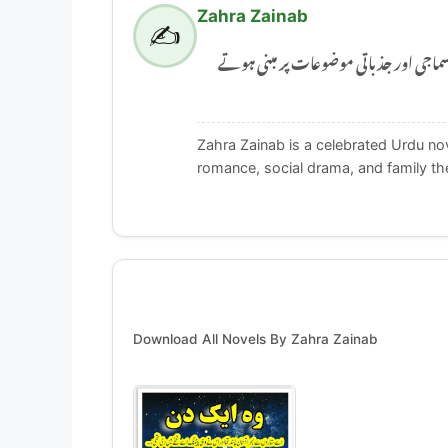
Zahra Zainab
✍️
Zahra Zainab ر جذباتی موضوعات پر مبنی ہوتے
Zahra Zainab is a celebrated Urdu nov
romance, social drama, and family t
Download All Novels By Zahra Zainab