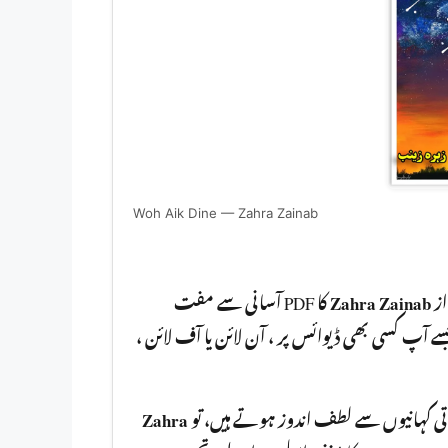
Woh Aik Dine — Zahra Zainab
کا PDF آسانی سے مفت
Zahra Zainab
ز
ڈاؤنلوڈ کر سکتے ہیں۔ یہ ناول PDF  ڈیوائس پر ، آن لائن یا آف لائن
Zahra
باتی کہانیوں سے لطف اندوز ہوتے ہیں، تو