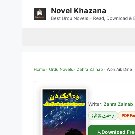
Skip
Novel Khazana
to
content
Best Urdu Novels – Read, Download & E
Home
Urdu Novels
Zahra Zainab
Woh Aik Dine
Writer:
Zahra Zainab
✓ مفت ڈاؤنلوڈ
PDF Fo
Download Fre