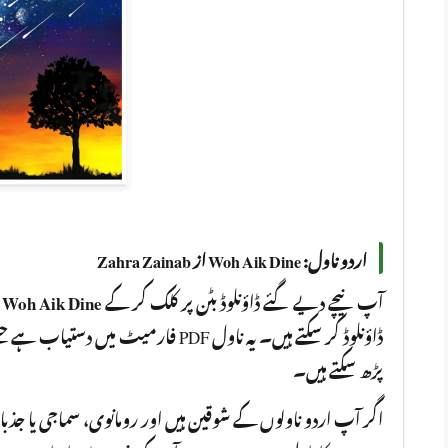
اردو ناول: Woh Aik Dine از Zahra Zainab
ا
Woh Aik Dine
آپ نیچے دیے گئے ڈاؤنلوڈ بٹن پر کلک کر کے
فارمیٹ میں دستیاب ہے جسے آپ کسی بھی ،
پڑھ سکتے ہیں۔
اگر آپ اردو ناولوں کے شوقین ہیں اور رومانوی، سماجی یا جذ