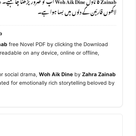
Woh Aik Dine
کا ناول
Zainab
لاکھوں قارئین کے دلوں میں بسا ہوا ہے۔
b
nab
free Novel PDF by clicking the Download
readable on any device, online or offline,
or social drama,
Woh Aik Dine
by
Zahra Zainab
ted for emotionally rich storytelling beloved by