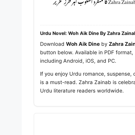
آپ کو ضرور پڑھنا چا ہیے۔ Zahra Zainab کا منفرد اسلوب اہر طرزِ تحریر
Urdu Novel: Woh Aik Dine By Zahra Zaina
Download
Woh Aik Dine
by
Zahra Zai
button below. Available in PDF format, 
including Android, iOS, and PC.
If you enjoy Urdu romance, suspense, 
is a must-read. Zahra Zainab is celebra
Urdu literature readers worldwide.