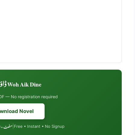
Woh Aik Dine ڈاؤنلوڈ کریں
F — No registration required
wnload Novel
مفت • PDF فارمیٹ • موبائل فرینڈلی
|
Free • Instant • No Signup