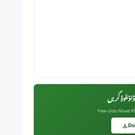
Free Urdu Novel PD
Do