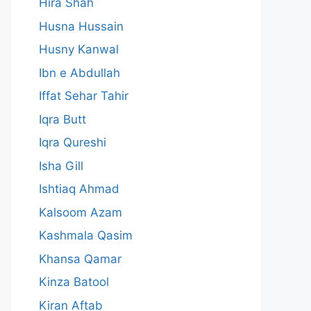
Hira Shah
Husna Hussain
Husny Kanwal
Ibn e Abdullah
Iffat Sehar Tahir
Iqra Butt
Iqra Qureshi
Isha Gill
Ishtiaq Ahmad
Kalsoom Azam
Kashmala Qasim
Khansa Qamar
Kinza Batool
Kiran Aftab