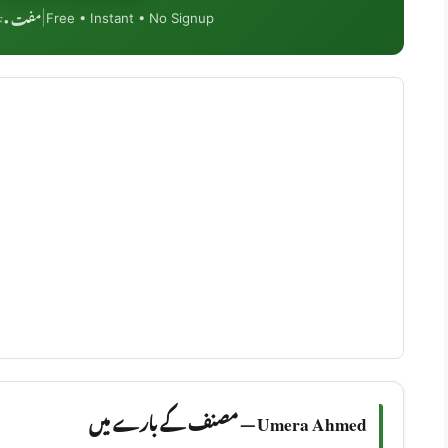
مفت • PDF فارمیٹ • موبائل فرینڈلی
|
Free • Instant • No Signup
Umera Ahmed — مصنف کے بارے میں