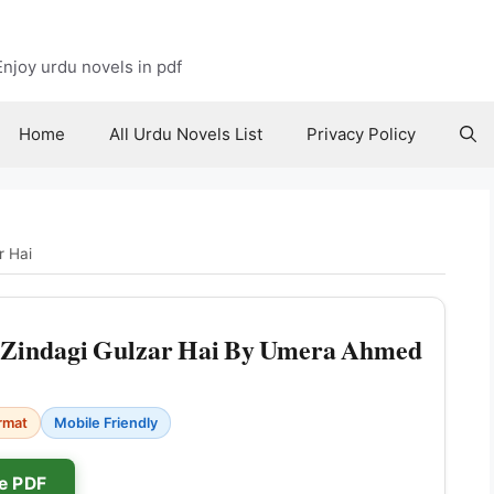
njoy urdu novels in pdf
Home
All Urdu Novels List
Privacy Policy
r Hai
Zindagi Gulzar Hai By Umera Ahmed
rmat
Mobile Friendly
e PDF