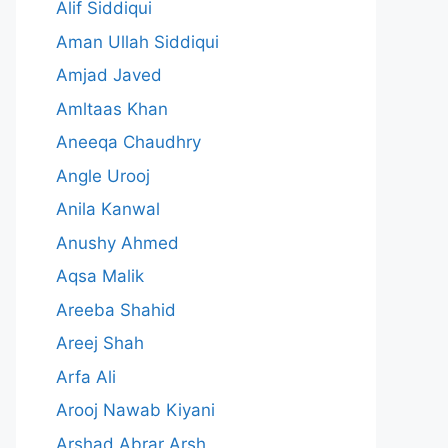
Alif Siddiqui
Aman Ullah Siddiqui
Amjad Javed
Amltaas Khan
Aneeqa Chaudhry
Angle Urooj
Anila Kanwal
Anushy Ahmed
Aqsa Malik
Areeba Shahid
Areej Shah
Arfa Ali
Arooj Nawab Kiyani
Arshad Abrar Arsh