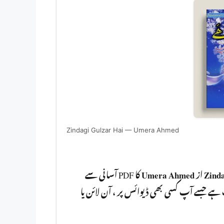
Zindagi Gulzar Hai — Umera Ahmed
کا PDF آسانی سے
Umera Ahmed
از
Zinda
مفت ڈاؤنلوڈ کر سکتے ہیں۔ یہ ناول PDF  بھی ڈیوائس پر ، آن لائن یا