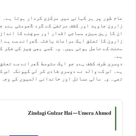
عام طور پر ہر کہانی میں مرکزی کردار ہوتا ہے۔ ل
زارون جاوید اور کشف مرتضیٰ کے گرد گھومتی ہے، ج
ان کا رہن سہن، سماجی اقدار اور سوچنے کا انداز 
زارون کا تعلق ایک مراعات یافتہ گھرانے سے ہے ا
محنت کے حاصل ہوئی ہیں۔ وہ کسی بھی چیز کی فکر ک
ہے۔
دوسری طرف کشف ہے، جو ایک متوسط گھرانے سے تعلق 
ہے۔ اس کے والد نے دوسری شادی کر لی کیونکہ اس ک
تھی۔ وہ مالی مسائل اور خاندانی المیوں کی وجہ 
Zindagi Gulzar Hai — Umera Ahmed