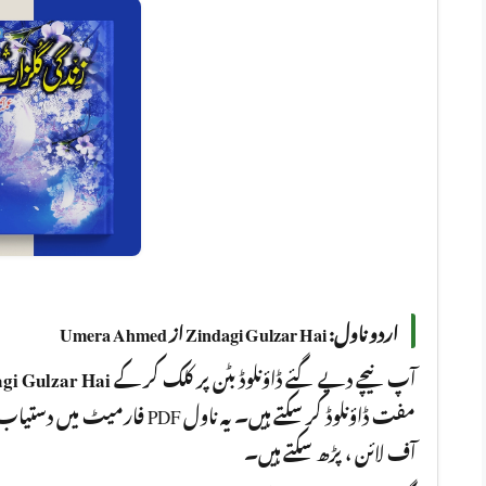
اردو ناول: Zindagi Gulzar Hai از Umera Ahmed
gi Gulzar Hai
آپ نیچے دیے گئے ڈاؤنلوڈ بٹن پر کلک کر کے
فارمیٹ میں دستیاب ہے جسے آپ کسی
آف لائن ، پڑھ سکتے ہیں۔