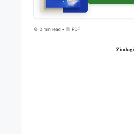
0 min read •
PDF
Zindag