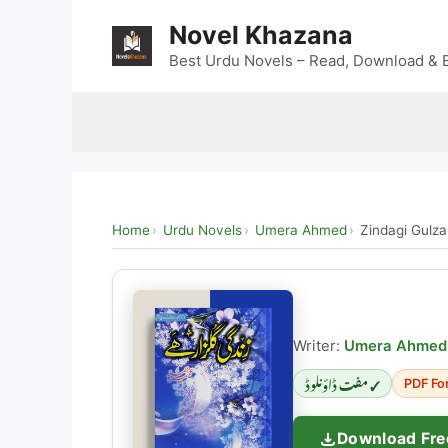
Skip
Novel Khazana
to
content
Best Urdu Novels – Read, Download & E
Home
Urdu Novels
Umera Ahmed
Zindagi Gulza
Writer:
Umera Ahmed
✓ مفت ڈاؤنلوڈ
PDF Fo
Download Fre