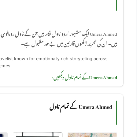
ایک مشہور اردو ناول نگار ہیں جن کے ناول رومانوی، سماجی 
ہیں۔ ان کی تحریر لاکھوں قارئین میں بے حد مقبول ہے۔
elist known for emotionally rich storytelling across
hemes.
Umera Ahmed کے تمام ناول دیکھیں ‹
Umera Ahmed کے تمام ناول