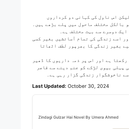
یکن اس ناول کی کہانی دو کرداروں
و بالکل مختلف ماحول میں پلے بڑھے ہیں۔
ایک دوسرے سے بہت مختلف ہے۔
ور اسے زندگی کی تمام آسائشیں بغیر کسی
یے بغیر زندگی کا بھرپور لطف اٹھاتا
رکھتا ہے اور اس پر ذمہ داریوں کا ڈھیر
ی پہلی بیوی لڑکے کو جنم دینے سے قاصر
سے ناخوشگوار زندگی گزار رہی ہے۔
Last Updated:
October 30, 2024
Zindagi Gulzar Hai Novel By Umera Ahmed