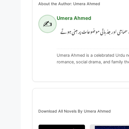
About the Author: Umera Ahmed
Umera Ahmed
✍️
Umera Ahmed اور جذباتی موضوعات پر مبنی ہوتے
Umera Ahmed is a celebrated Urdu nov
romance, social drama, and family t
Download All Novels By Umera Ahmed