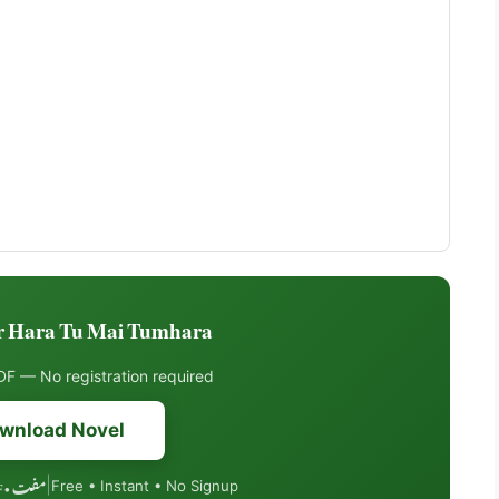
Hara Tu Mai Tumhara ڈاؤنلوڈ کریں
F — No registration required
wnload Novel
مفت • PDF فارمیٹ • موبائل فرینڈلی
|
Free • Instant • No Signup