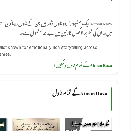
ایک مشہور اردو ناول نگار ہیں جن کے ناول رومانوی، سماجی او
ہیں۔ ان کی تحریر لاکھوں قارئین میں بے حد مقبول ہے۔
ist known for emotionally rich storytelling across
hemes.
Aiman Raza کے تمام ناول دیکھیں ‹
Aiman Raza کے تمام ناول