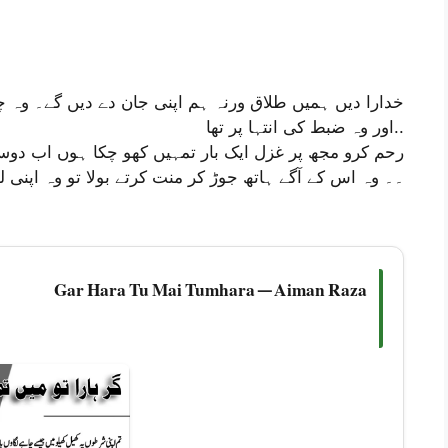
خدارا دیں ہمیں طلاق ورنہ ہم اپنی جان دے دیں گے۔ وہ چ
اور وہ ضبط کی انتہا پر تھا..
رحم کرو مجھ پر غزل ایک بار تمہیں کھو چکا ہوں اب دوسر
۔۔ وہ اس کے آگے ہاتھ جوڑ کر منت کرتے بولا تو وہ اپنی 
Gar Hara Tu Mai Tumhara — Aiman Raza