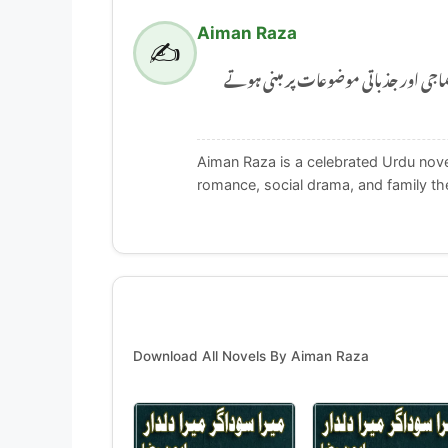
Aiman Raza
✍️
Aiman Raza ر جذباتی موضوعات پر مبنی ہوتے
Aiman Raza is a celebrated Urdu novel
romance, social drama, and family t
Download All Novels By Aiman Raza