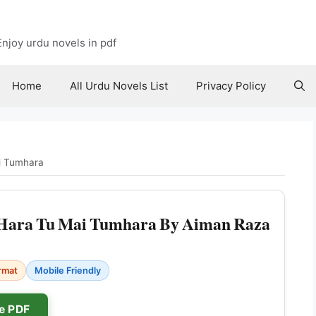
njoy urdu novels in pdf
Home
All Urdu Novels List
Privacy Policy
i Tumhara
Hara Tu Mai Tumhara By Aiman Raza
rmat
Mobile Friendly
e PDF