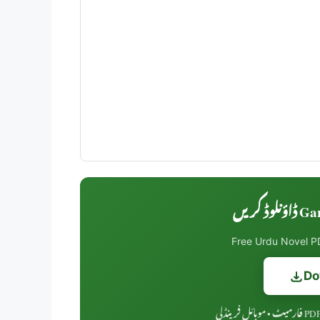
Gar 
Free Urdu Novel PD
Do