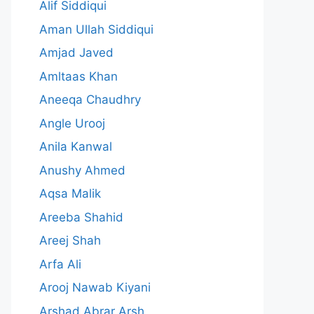
Alif Siddiqui
Aman Ullah Siddiqui
Amjad Javed
Amltaas Khan
Aneeqa Chaudhry
Angle Urooj
Anila Kanwal
Anushy Ahmed
Aqsa Malik
Areeba Shahid
Areej Shah
Arfa Ali
Arooj Nawab Kiyani
Arshad Abrar Arsh