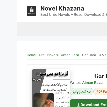
Skip
Novel Khazana
to
content
Best Urdu Novels – Read, Download & E
Home
Urdu Novels
Aiman Raza
Gar Hara Tu Ma
Gar 
Writer:
Aiman Raza
✓ مفت ڈاؤنلوڈ
PDF Fo
Download Fre