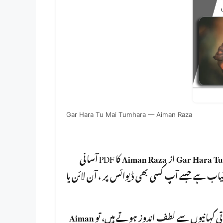
Gar Hara Tu Mai Tumhara — Aiman Raza
کا PDF آسانی
Aiman Raza
از
Gar Hara Tu
سے مفت ڈاؤنلوڈ کر سکتے ہیں۔ یہ ناول PDF پ کسی بھی ڈیوائس پر ، آن لائن یا
Aiman
باتی کہانیوں سے لطف اندوز ہوتے ہیں، تو