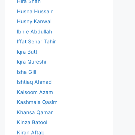
Hira Shah
Husna Hussain
Husny Kanwal
Ibn e Abdullah
Iffat Sehar Tahir
Iqra Butt
Iqra Qureshi
Isha Gill
Ishtiaq Ahmad
Kalsoom Azam
Kashmala Qasim
Khansa Qamar
Kinza Batool
Kiran Aftab