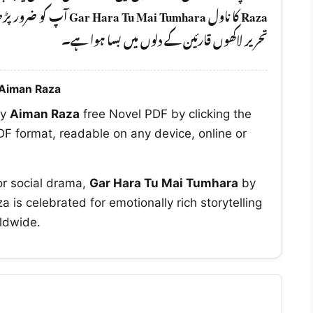
Gar Hara Tu Mai Tumhara
کا ناول
Raza
تحریر لاکھوں قارئین کے دلوں میں بسا ہوا ہے۔
 Aiman Raza
y
Aiman Raza
free Novel PDF by clicking the
F format, readable on any device, online or
or social drama,
Gar Hara Tu Mai Tumhara
by
 is celebrated for emotionally rich storytelling
ldwide.