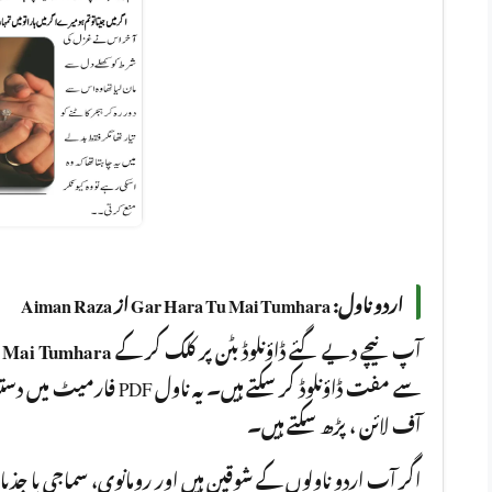
اردو ناول: Gar Hara Tu Mai Tumhara از Aiman Raza
 Mai Tumhara
آپ نیچے دیے گئے ڈاؤنلوڈ بٹن پر کلک کر کے
فارمیٹ میں دستیاب ہے جسے آ
آف لائن ، پڑھ سکتے ہیں۔
اگر آپ اردو ناولوں کے شوقین ہیں اور رومانوی، سماجی یا جذ