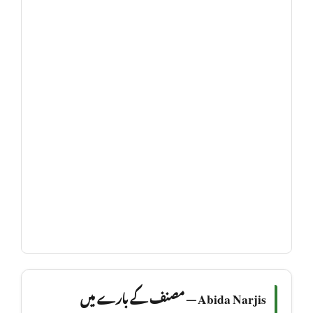
Abida Narjis — مصنف کے بارے میں