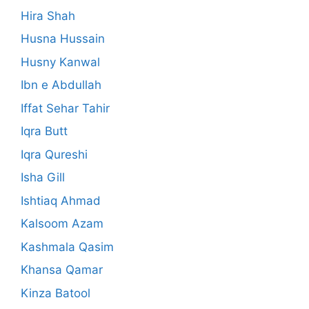
Hira Shah
Husna Hussain
Husny Kanwal
Ibn e Abdullah
Iffat Sehar Tahir
Iqra Butt
Iqra Qureshi
Isha Gill
Ishtiaq Ahmad
Kalsoom Azam
Kashmala Qasim
Khansa Qamar
Kinza Batool