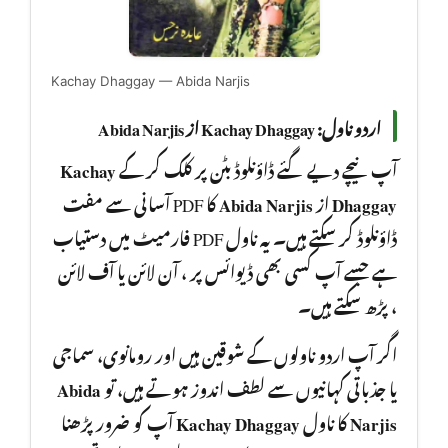
Kachay Dhaggay — Abida Narjis
اردو ناول: Kachay Dhaggay از Abida Narjis
Kachay
آپ نیچے دیے گئے ڈاؤنلوڈ بٹن پر کلک کر کے
کا PDF آسانی سے مفت
Abida Narjis
از
Dhaggay
ڈاؤنلوڈ کر سکتے ہیں۔ یہ ناول PDF فارمیٹ میں دستیاب
ہے جسے آپ کسی بھی ڈیوائس پر ، آن لائن یا آف لائن
، پڑھ سکتے ہیں۔
اگر آپ اردو ناولوں کے شوقین ہیں اور رومانوی، سماجی
Abida
یا جذباتی کہانیوں سے لطف اندوز ہوتے ہیں، تو
آپ کو ضرور پڑھنا
Kachay Dhaggay
کا ناول
Narjis