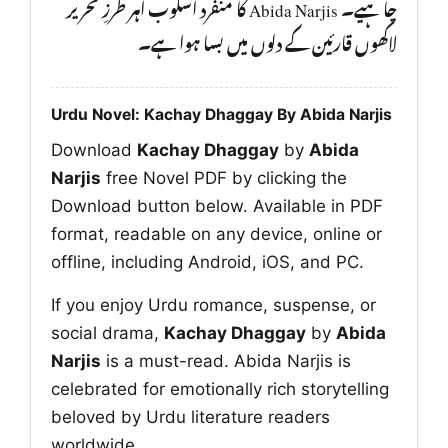
چا ہیے۔ Abida Narjis کا منفرد اسلوب اہر طرزِ تحریر
لاکھوں قارئین کے دلوں میں بسا ہوا ہے۔
Urdu Novel: Kachay Dhaggay By Abida Narjis
Download
Kachay Dhaggay
by
Abida
Narjis
free Novel PDF by clicking the
Download button below. Available in PDF
format, readable on any device, online or
offline, including Android, iOS, and PC.
If you enjoy Urdu romance, suspense, or
social drama,
Kachay Dhaggay
by
Abida
Narjis
is a must-read. Abida Narjis is
celebrated for emotionally rich storytelling
beloved by Urdu literature readers
worldwide.