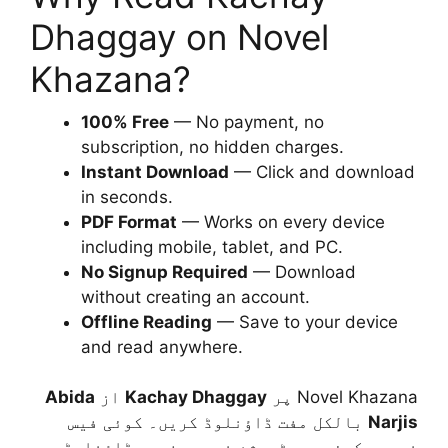
Dhaggay on Novel
Khazana?
100% Free
— No payment, no
subscription, no hidden charges.
Instant Download
— Click and download
in seconds.
PDF Format
— Works on every device
including mobile, tablet, and PC.
No Signup Required
— Download
without creating an account.
Offline Reading
— Save to your device
and read anywhere.
Abida
از
Kachay Dhaggay
Novel Khazana پر
بالکل مفت ڈاؤنلوڈ کریں۔ کوئی فیس
Narjis
نہیں، کوئی رجسٹریشن نہیں، فوری ڈاؤنلوڈ۔