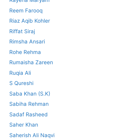
Rayeha Maryam
Reem Farooq
Riaz Aqib Kohler
Riffat Siraj
Rimsha Ansari
Rohe Rehma
Rumaisha Zareen
Ruqia Ali
S Qureshi
Saba Khan (S.K)
Sabiha Rehman
Sadaf Rasheed
Saher Khan
Saherish Ali Naqvi