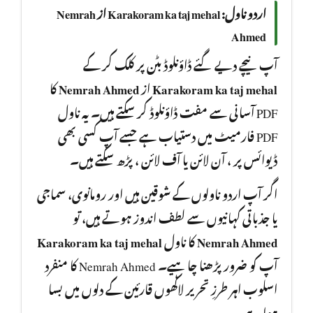
اردو ناول: Karakoram ka taj mehal از Nemrah
Ahmed
آپ نیچے دیے گئے ڈاؤنلوڈ بٹن پر کلک کر کے
کا
Nemrah Ahmed
از
Karakoram ka taj mehal
PDF آسانی سے مفت ڈاؤنلوڈ کر سکتے ہیں۔ یہ ناول
PDF فارمیٹ میں دستیاب ہے جسے آپ کسی بھی
ڈیوائس پر ، آن لائن یا آف لائن ، پڑھ سکتے ہیں۔
اگر آپ اردو ناولوں کے شوقین ہیں اور رومانوی، سماجی
یا جذباتی کہانیوں سے لطف اندوز ہوتے ہیں، تو
Karakoram ka taj mehal
کا ناول
Nemrah Ahmed
آپ کو ضرور پڑھنا چا ہیے۔ Nemrah Ahmed کا منفرد
اسلوب اہر طرزِ تحریر لاکھوں قارئین کے دلوں میں بسا
ہوا ہے۔