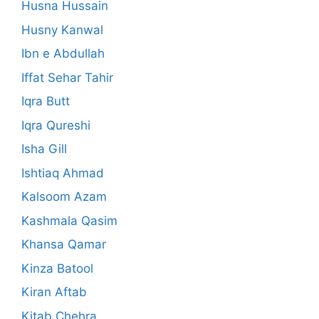
Husna Hussain
Husny Kanwal
Ibn e Abdullah
Iffat Sehar Tahir
Iqra Butt
Iqra Qureshi
Isha Gill
Ishtiaq Ahmad
Kalsoom Azam
Kashmala Qasim
Khansa Qamar
Kinza Batool
Kiran Aftab
Kitab Chehra