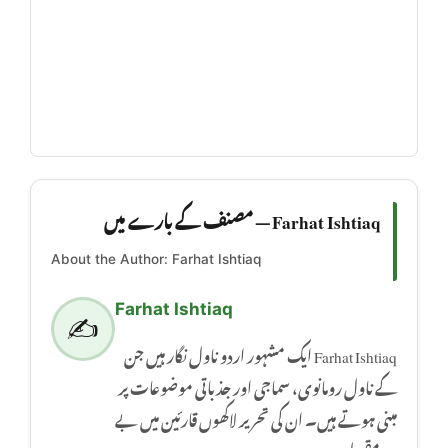
Farhat Ishtiaq — مصنف کے بارے میں
About the Author: Farhat Ishtiaq
Farhat Ishtiaq
✍️
Farhat Ishtiaq ایک مشہور اردو ناول نگار ہیں جن
کے ناول رومانوی، سماجی اور جذباتی موضوعات پر
مبنی ہوتے ہیں۔ ان کی تحریر لاکھوں قارئین میں بے