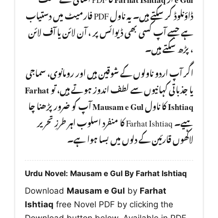
ڈاؤنلوڈ کر سکتے ہیں۔ یہ ناول PDF فارمیٹ میں دستیاب
ہے جسے آپ کسی بھی ڈیوائس پر ، آن لائن یا آف لائن
، پڑھ سکتے ہیں۔
اگر آپ اردو ناولوں کے شوقین ہیں اور رومانوی، سماجی
Farhat
یا جذباتی کہانیوں سے لطف اندوز ہوتے ہیں، تو
آپ کو ضرور پڑھنا چا
Mausam e Gul
کا ناول
Ishtiaq
ہیے۔ Farhat Ishtiaq کا منفرد اسلوب اہر طرزِ تحریر
لاکھوں قارئین کے دلوں میں بسا ہوا ہے۔
Urdu Novel: Mausam e Gul By Farhat Ishtiaq
Download
Mausam e Gul
by
Farhat
Ishtiaq
free Novel PDF by clicking the
Download button below. Available in PDF