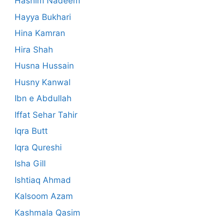
Hashim Nadeem
Hayya Bukhari
Hina Kamran
Hira Shah
Husna Hussain
Husny Kanwal
Ibn e Abdullah
Iffat Sehar Tahir
Iqra Butt
Iqra Qureshi
Isha Gill
Ishtiaq Ahmad
Kalsoom Azam
Kashmala Qasim