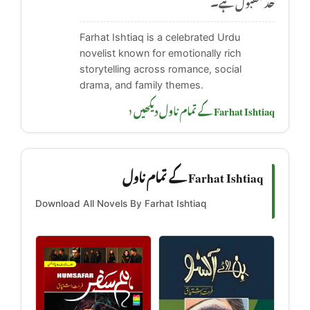
حد مقبول ہے۔
Farhat Ishtiaq is a celebrated Urdu
novelist known for emotionally rich
storytelling across romance, social
drama, and family themes.
Farhat Ishtiaq کے تمام ناول دیکھیں ‹
Farhat Ishtiaq کے تمام ناول
Download All Novels By Farhat Ishtiaq