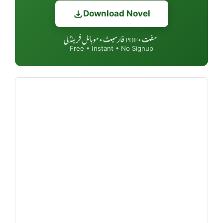
Download Novel
مفت • PDF فارمیٹ • موبائل فرینڈلی
|
Free • Instant • No Signup