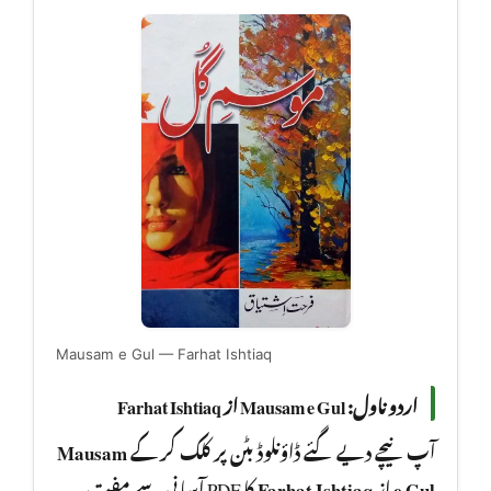
Mausam e Gul — Farhat Ishtiaq
اردو ناول: Mausam e Gul از Farhat Ishtiaq
Mausam
آپ نیچے دیے گئے ڈاؤنلوڈ بٹن پر کلک کر کے
کا PDF آسانی سے مفت
Farhat Ishtiaq
از
e Gul