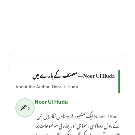
Noor Ul Huda — مصنف کے بارے میں
About the Author: Noor Ul Huda
Noor Ul Huda
✍️
Noor Ul Huda ایک مشہور اردو ناول نگار ہیں جن
کے ناول رومانوی، سماجی اور جذباتی موضوعات پر
مبنی ہوتے ہیں۔ ان کی تحریر لاکھوں قارئین میں بے