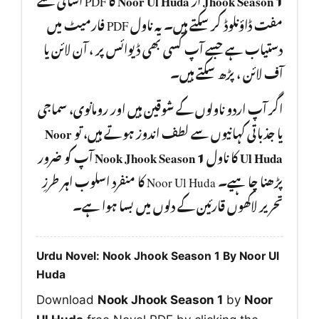
مفت ڈاؤنلوڈ کر سکتے ہیں۔ یہ ناول PDF فارمیٹ میں
دستیاب ہے جسے آپ کسی بھی ڈیوائس پر ، آن لائن یا
آف لائن ، پڑھ سکتے ہیں۔
اگر آپ اردو ناولوں کے شوقین ہیں اور رومانوی، سماجی
Noor
یا جذباتی کہانیوں سے لطف اندوز ہوتے ہیں، تو
آپ کو ضرور
Nook Jhook Season 1
کا ناول
Ul Huda
پڑھنا چا ہیے۔ Noor Ul Huda کا منفرد اسلوب اہر طرزِ
تحریر لاکھوں قارئین کے دلوں میں بسا ہوا ہے۔
Urdu Novel: Nook Jhook Season 1 By Noor Ul
Huda
Download
Nook Jhook Season 1
by
Noor