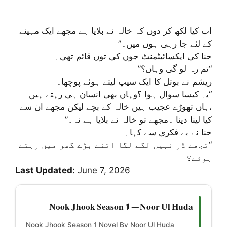
اب کیا لکھ کر دوں کہ خالہ نے بلایا ہے مجھے ایک مہینے
کے لئے جا رہی ہوں میں۔”
حنا کی ایکسائیٹمنٹ جوں کی توں قائم تھی۔
“تم رہ لو گی وہاں؟”
ریشم نے بوتل کا ایک سیپ لیتے ہوئے پوچھا۔
“یہ کیسا سوال ہوا ؟وہاں بھی انسان ہی رہتے ہیں
،ہاں تھوڑے عجیب ہیں خالہ کے بچے لیکن مجھے ان سے
کیا لینا دینا ۔مجھے تو خالہ نے بلایا ہے نہ۔”
حنا نے بے فکری سے کہا۔
“تجھے ڈر نہیں لگے لگا اتنے بڑے گھر میں رہتے
ہوئے؟
Last Updated:
June 7, 2026
Nook Jhook Season 1 — Noor Ul Huda
Nook Jhook Season 1 Novel By Noor Ul Huda