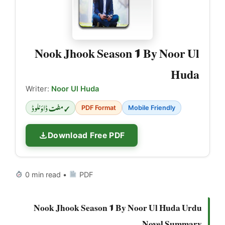
Nook Jhook Season 1 By Noor Ul
Huda
Writer:
Noor Ul Huda
✓ مفت ڈاؤنلوڈ
PDF Format
Mobile Friendly
Download Free PDF
0 min read •
PDF
Nook Jhook Season 1 By Noor Ul Huda Urdu
Novel Summary