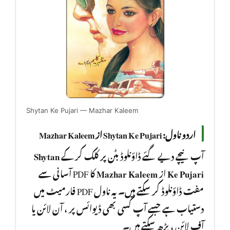
Shytan Ke Pujari — Mazhar Kaleem
اردو ناول: Shytan Ke Pujari از Mazhar Kaleem
Shytan
آپ نیچے دیے گئے ڈاؤنلوڈ بٹن پر کلک کر کے
کا PDF آسانی سے
Mazhar Kaleem
از
Ke Pujari
مفت ڈاؤنلوڈ کر سکتے ہیں۔ یہ ناول PDF فارمیٹ میں
دستیاب ہے جسے آپ کسی بھی ڈیوائس پر ، آن لائن یا
آف لائن ، پڑھ سکتے ہیں۔