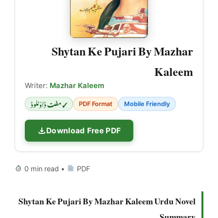
Shytan Ke Pujari By Mazhar
Kaleem
Writer:
Mazhar Kaleem
✓ مفت ڈاؤنلوڈ
PDF Format
Mobile Friendly
Download Free PDF
0 min read •
PDF
Shytan Ke Pujari By Mazhar Kaleem Urdu Novel
Summary