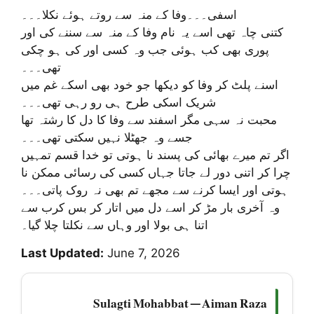
اسفی۔۔۔وفا کے منہ سے روتے ہوئے نکلا۔۔۔
کتنی چاہ تھی اسے یہ نام وفا کے منہ سے سننے کی اور
پوری بھی کب ہوئی جب وہ کسی اور کی ہو چکی
تھی۔۔۔
اسنے پلٹ کر وفا کو دیکھا جو خود بھی اسکے غم میں
شریک اسکی طرح ہی رو رہی تھی۔۔۔
محبت نہ سہی مگر اسفند سے وفا کا دل کا رشتہ تھا
جسے وہ جھٹلا نہیں سکتی تھی۔۔۔
اگر تم میرے بھائی کی پسند نا ہوتی تو خدا قسم تمہیں
چرا کر اتنی دور لے جاتا جہاں کسی کی رسائی ممکن نا
ہوتی اور ایسا کرنے سے مجھے تم بھی نہ روک پاتی۔۔۔
وہ آخری بار مڑ کر اسے دل میں اتار کر بس کرب سے
اتنا ہی بولا اور وہاں سے نکلتا چلا گیا۔
Last Updated:
June 7, 2026
Sulagti Mohabbat — Aiman Raza