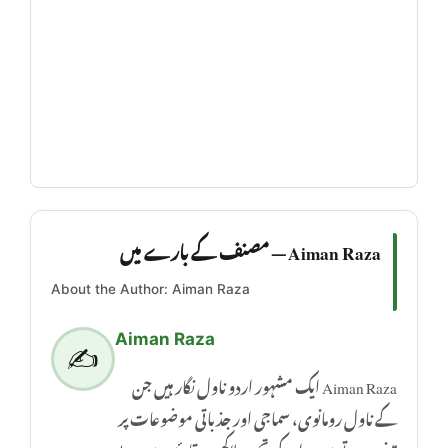
Aiman Raza — مصنف کے بارے میں
About the Author: Aiman Raza
Aiman Raza
✍️
Aiman Raza ایک مشہور اردو ناول نگار ہیں جن
کے ناول رومانوی، سماجی اور جذباتی موضوعات پر
مبنی ہوتے ہیں۔ ان کی تحریر لاکھوں قارئین میں بے