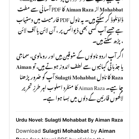
کا PDF آسانی سے مفت
Aiman Raza
از
Mohabbat
ڈاؤنلوڈ کر سکتے ہیں۔ یہ ناول PDF فارمیٹ میں دستیاب
ہے جسے آپ کسی بھی ڈیوائس پر ، آن لائن یا آف لائن
، پڑھ سکتے ہیں۔
اگر آپ اردو ناولوں کے شوقین ہیں اور رومانوی، سماجی
Aiman
یا جذباتی کہانیوں سے لطف اندوز ہوتے ہیں، تو
آپ کو ضرور پڑھنا
Sulagti Mohabbat
کا ناول
Raza
چا ہیے۔ Aiman Raza کا منفرد اسلوب اہر طرزِ تحریر
لاکھوں قارئین کے دلوں میں بسا ہوا ہے۔
Urdu Novel: Sulagti Mohabbat By Aiman Raza
Download
Sulagti Mohabbat
by
Aiman