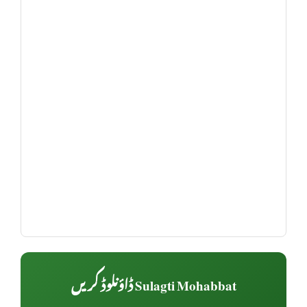
Sulagti Mohabbat ڈاؤنلوڈ کریں