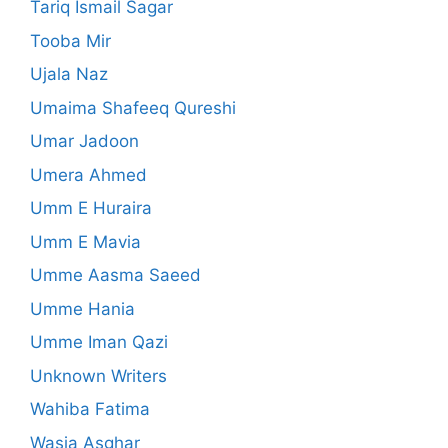
Tariq Ismail Sagar
Tooba Mir
Ujala Naz
Umaima Shafeeq Qureshi
Umar Jadoon
Umera Ahmed
Umm E Huraira
Umm E Mavia
Umme Aasma Saeed
Umme Hania
Umme Iman Qazi
Unknown Writers
Wahiba Fatima
Wasia Asghar